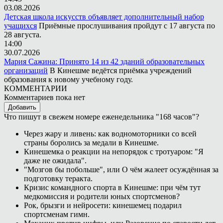
03.08.2026
Детская школа искусств объявляет дополнительный набор
учащихся
Приёмные прослушивания пройдут с 17 августа по
28 августа.
14:00
30.07.2026
Мария Сажина: Принято 14 из 42 зданий образовательных
организаций
В Кинешме ведётся приёмка учреждений
образования к новому учебному году.
КОММЕНТАРИИ
Комментариев пока нет
Добавить
Что пишут в свежем номере еженедельника "168 часов"?
Через жару и ливень: как водномоторники со всей
страны боролись за медали в Кинешме.
Кинешемка о реакции на непорядок с тротуаром: "Я
даже не ожидала".
"Мозгов бы побольше", или О чём жалеет осуждённая за
подготовку теракта.
Кризис командного спорта в Кинешме: при чём тут
медкомиссия и родители юных спортсменов?
Рок, брызги и нейросети: кинешемец подарил
спортсменам гимн.