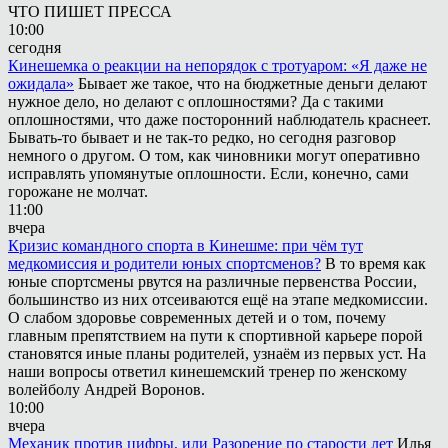
ЧТО ПИШЕТ ПРЕССА
10:00
сегодня
Кинешемка о реакции на непорядок с тротуаром: «Я даже не
ожидала»
Бывает же такое, что на бюджетные деньги делают
нужное дело, но делают с оплошностями? Да с такими
оплошностями, что даже посторонний наблюдатель краснеет.
Бывать-то бывает и не так-то редко, но сегодня разговор
немного о другом. О том, как чиновники могут оперативно
исправлять упомянутые оплошности. Если, конечно, сами
горожане не молчат.
11:00
вчера
Кризис командного спорта в Кинешме: при чём тут
медкомиссия и родители юных спортсменов?
В то время как
юные спортсмены рвутся на различные первенства России,
большинство из них отсеиваются ещё на этапе медкомиссии.
О слабом здоровье современных детей и о том, почему
главным препятствием на пути к спортивной карьере порой
становятся иные планы родителей, узнаём из первых уст. На
наши вопросы ответил кинешемский тренер по женскому
волейболу Андрей Воронов.
10:00
вчера
Механик против цифры, или Разорение по старости лет
Илья