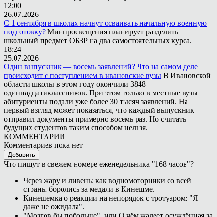
12:00
26.07.2026
С 1 сентября в школах начнут осваивать начальную военную
подготовку?
Минпросвещения планирует разделить
школьный предмет ОБЗР на два самостоятельных курса.
18:24
25.07.2026
Один выпускник — восемь заявлений? Что на самом деле
происходит с поступлением в ивановские вузы
В Ивановской
области школы в этом году окончили 3848
одиннадцатиклассников. При этом только в местные вузы
абитуриенты подали уже более 30 тысяч заявлений. На
первый взгляд может показаться, что каждый выпускник
отправил документы примерно восемь раз. Но считать
будущих студентов таким способом нельзя.
КОММЕНТАРИИ
Комментариев пока нет
Добавить
Что пишут в свежем номере еженедельника "168 часов"?
Через жару и ливень: как водномоторники со всей
страны боролись за медали в Кинешме.
Кинешемка о реакции на непорядок с тротуаром: "Я
даже не ожидала".
"Мозгов бы побольше", или О чём жалеет осуждённая за