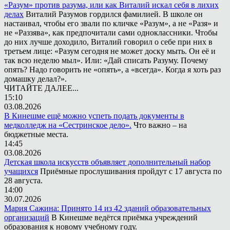
«Разум» против разума, или как Виталий искал себя в лихих
делах
Виталий Разумов гордился фамилией. В школе он
настаивал, чтобы его звали по кличке «Разум», а не «Разя» и
не «Раззява», как предпочитали сами одноклассники. Чтобы
до них лучше доходило, Виталий говорил о себе при них в
третьем лице: «Разум сегодня не может доску мыть. Он её и
так всю неделю мыл». Или: «Дай списать Разуму. Почему
опять? Надо говорить не «опять», а «всегда». Когда я хоть раз
домашку делал?».
ЧИТАЙТЕ ДАЛЕЕ...
15:10
03.08.2026
В Кинешме ещё можно успеть подать документы в
медколледж на «Сестринское дело».
Что важно – на
бюджетные места.
14:45
03.08.2026
Детская школа искусств объявляет дополнительный набор
учащихся
Приёмные прослушивания пройдут с 17 августа по
28 августа.
14:00
30.07.2026
Мария Сажина: Принято 14 из 42 зданий образовательных
организаций
В Кинешме ведётся приёмка учреждений
образования к новому учебному году.