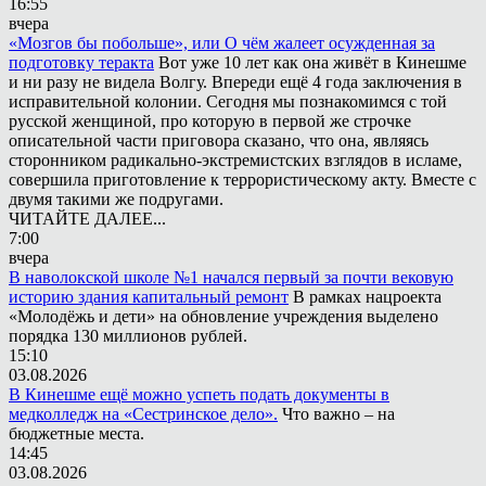
16:55
вчера
«Мозгов бы побольше», или О чём жалеет осужденная за
подготовку теракта
Вот уже 10 лет как она живёт в Кинешме
и ни разу не видела Волгу. Впереди ещё 4 года заключения в
исправительной колонии. Сегодня мы познакомимся с той
русской женщиной, про которую в первой же строчке
описательной части приговора сказано, что она, являясь
сторонником радикально-экстремистских взглядов в исламе,
совершила приготовление к террористическому акту. Вместе с
двумя такими же подругами.
ЧИТАЙТЕ ДАЛЕЕ...
7:00
вчера
В наволокской школе №1 начался первый за почти вековую
историю здания капитальный ремонт
В рамках нацроекта
«Молодёжь и дети» на обновление учреждения выделено
порядка 130 миллионов рублей.
15:10
03.08.2026
В Кинешме ещё можно успеть подать документы в
медколледж на «Сестринское дело».
Что важно – на
бюджетные места.
14:45
03.08.2026