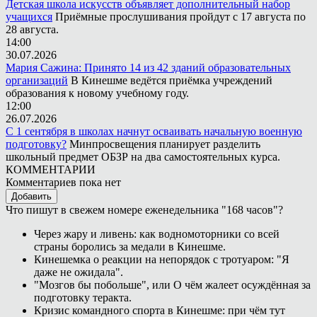
Детская школа искусств объявляет дополнительный набор
учащихся
Приёмные прослушивания пройдут с 17 августа по
28 августа.
14:00
30.07.2026
Мария Сажина: Принято 14 из 42 зданий образовательных
организаций
В Кинешме ведётся приёмка учреждений
образования к новому учебному году.
12:00
26.07.2026
С 1 сентября в школах начнут осваивать начальную военную
подготовку?
Минпросвещения планирует разделить
школьный предмет ОБЗР на два самостоятельных курса.
КОММЕНТАРИИ
Комментариев пока нет
Добавить
Что пишут в свежем номере еженедельника "168 часов"?
Через жару и ливень: как водномоторники со всей
страны боролись за медали в Кинешме.
Кинешемка о реакции на непорядок с тротуаром: "Я
даже не ожидала".
"Мозгов бы побольше", или О чём жалеет осуждённая за
подготовку теракта.
Кризис командного спорта в Кинешме: при чём тут