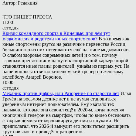
Автор: Редакция
ЧТО ПИШЕТ ПРЕССА
11:00
сегодня
Кризис командного спорта в Кинешме: при чём тут
медкомиссия и родители юных спортсменов?
В то время как
юные спортсмены рвутся на различные первенства России,
большинство из них отсеиваются ещё на этапе медкомиссии.
О слабом здоровье современных детей и о том, почему
главным препятствием на пути к спортивной карьере порой
становятся иные планы родителей, узнаём из первых уст. На
наши вопросы ответил кинешемский тренер по женскому
волейболу Андрей Воронов.
10:00
сегодня
Механик против цифры, или Разорение по старости лет
Илья
Грачёв на восьмом десятке лет и не думал становиться
уверенным интернет-пользователем. Ему хватало тех
навыков, которые она освоил ещё в 2020-м, когда поменял
кнопочный телефон на смартфон, чтобы по видео беседовать
с закрывшимися от коронавируса детьми и внуками. Не
предполагал, что 2026-й вынудит его попытаться расширить
круг навыков и приведёт к разорению.