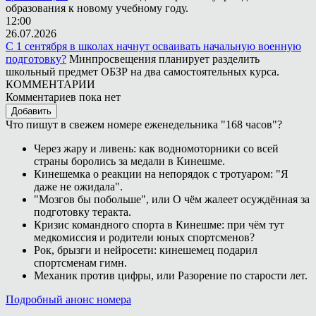
образования к новому учебному году.
12:00
26.07.2026
С 1 сентября в школах начнут осваивать начальную военную
подготовку?
Минпросвещения планирует разделить
школьный предмет ОБЗР на два самостоятельных курса.
КОММЕНТАРИИ
Комментариев пока нет
Добавить
Что пишут в свежем номере еженедельника "168 часов"?
Через жару и ливень: как водномоторники со всей
страны боролись за медали в Кинешме.
Кинешемка о реакции на непорядок с тротуаром: "Я
даже не ожидала".
"Мозгов бы побольше", или О чём жалеет осуждённая за
подготовку теракта.
Кризис командного спорта в Кинешме: при чём тут
медкомиссия и родители юных спортсменов?
Рок, брызги и нейросети: кинешемец подарил
спортсменам гимн.
Механик против цифры, или Разорение по старости лет.
Подробный анонс номера