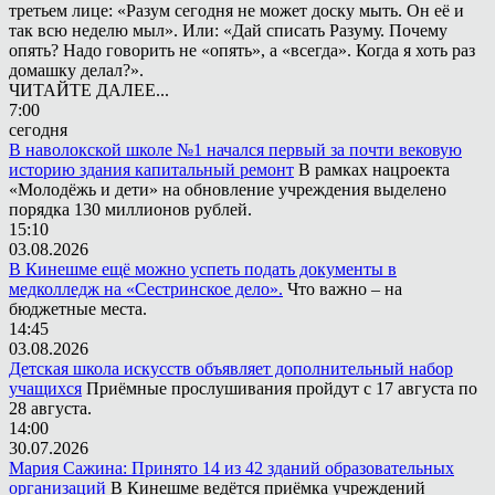
третьем лице: «Разум сегодня не может доску мыть. Он её и
так всю неделю мыл». Или: «Дай списать Разуму. Почему
опять? Надо говорить не «опять», а «всегда». Когда я хоть раз
домашку делал?».
ЧИТАЙТЕ ДАЛЕЕ...
7:00
сегодня
В наволокской школе №1 начался первый за почти вековую
историю здания капитальный ремонт
В рамках нацроекта
«Молодёжь и дети» на обновление учреждения выделено
порядка 130 миллионов рублей.
15:10
03.08.2026
В Кинешме ещё можно успеть подать документы в
медколледж на «Сестринское дело».
Что важно – на
бюджетные места.
14:45
03.08.2026
Детская школа искусств объявляет дополнительный набор
учащихся
Приёмные прослушивания пройдут с 17 августа по
28 августа.
14:00
30.07.2026
Мария Сажина: Принято 14 из 42 зданий образовательных
организаций
В Кинешме ведётся приёмка учреждений