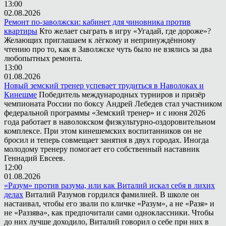
13:00
02.08.2026
Ремонт по-заволжски: кабинет для чиновника против
квартиры
Кто желает сыграть в игру «Угадай, где дороже»?
Желающих приглашаем к лёгкому и непринуждённому
чтению про то, как в Заволжске чуть было не взялись за два
любопытных ремонта.
13:00
01.08.2026
Новый земский тренер успевает трудиться в Наволоках и
Кинешме
Победитель международных турниров и призёр
чемпионата России по боксу Андрей Лебедев стал участником
федеральной программы «Земский тренер» и с июня 2026
года работает в наволокском физкультурно-оздоровительном
комплексе. При этом кинешемских воспитанников он не
бросил и теперь совмещает занятия в двух городах. Иногда
молодому тренеру помогает его собственный наставник
Геннадий Евсеев.
12:00
01.08.2026
«Разум» против разума, или как Виталий искал себя в лихих
делах
Виталий Разумов гордился фамилией. В школе он
настаивал, чтобы его звали по кличке «Разум», а не «Разя» и
не «Раззява», как предпочитали сами одноклассники. Чтобы
до них лучше доходило, Виталий говорил о себе при них в