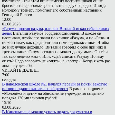
комплексе. При этом кинешемских воспитанников он не
бросил и теперь совмещает занятия в двух городах. Иногда
молодому тренеру помогает его собственный наставник
Геннадий Евсеев.
12:00
01.08.2026
«Разум» против разума, или как Виталий искал себя в лихих
делах
Виталий Разумов гордился фамилией. В школе он
настаивал, чтобы его звали по кличке «Разум», а не «Разя» и
не «Раззява», как предпочитали сами одноклассники. Чтобы
до них лучше доходило, Виталий говорил о себе при них в
третьем лице: «Разум сегодня не может доску мыть. Он её и
так всю неделю мыл». Или: «Дай списать Разуму. Почему
опять? Надо говорить не «опять», а «всегда». Когда я хоть раз
домашку делал?».
ЧИТАЙТЕ ДАЛЕЕ...
7:00
сегодня
В наволокской школе №1 начался первый за почти вековую
историю здания капитальный ремонт
В рамках нацроекта
«Молодёжь и дети» на обновление учреждения выделено
порядка 130 миллионов рублей.
15:10
03.08.2026
В Кинешме ещё можно успеть подать документы в