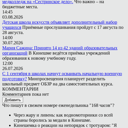
медколледж на «Сестринское дело».
Что важно – на
бюджетные места.
14:45
03.08.2026
Детская школа искусств объявляет дополнительный набор
учащихся
Приёмные прослушивания пройдут с 17 августа по
28 августа.
14:00
30.07.2026
Мария Сажина: Принято 14 из 42 зданий образовательных
организаций
В Кинешме ведётся приёмка учреждений
образования к новому учебному году.
12:00
26.07.2026
С 1 сентября в школах начнут осваивать начальную военную
подготовку?
Минпросвещения планирует разделить
школьный предмет ОБЗР на два самостоятельных курса.
КОММЕНТАРИИ
Комментариев пока нет
Добавить
Что пишут в свежем номере еженедельника "168 часов"?
Через жару и ливень: как водномоторники со всей
страны боролись за медали в Кинешме.
Кинешемка о реакции на непорядок с тротуаром: "Я