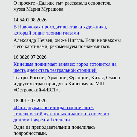
О проекте «Дальше ты» рассказала основатель
музея Мария Мурашова.
14:54
01.08.2026
В Наволоках проходит выставка художника,
который видит твоими глазами
Александр Нечаев, он же Ниггль. Если не знакомы
с его картинами, рекомендуем познакомиться.
16:38
26.07.2026
Кинешма поднимает занавес: город готовится на
шесть дней стать театральной столицей
Театры России, Армении, Франции, Китая, Омана
и других стран приедут в Кинешму на VIII
«Островский-ФЕСТ».
18:00
17.07.2026
«Они дружат, но иногда озорничают»:
кинешемский дуэт юных пианистов получил
диплом Лауреата I степени
Одна из преподавательниц поделилась
подробностями.