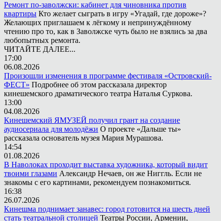
Ремонт по-заволжски: кабинет для чиновника против
квартиры
Кто желает сыграть в игру «Угадай, где дороже»?
Желающих приглашаем к лёгкому и непринуждённому
чтению про то, как в Заволжске чуть было не взялись за два
любопытных ремонта.
ЧИТАЙТЕ ДАЛЕЕ...
17:00
06.08.2026
Произошли изменения в программе фестиваля «Островский-
ФЕСТ»
Подробнее об этом рассказала директор
кинешемского драматического театра Наталья Суркова.
13:00
04.08.2026
Кинешемский ЯМУЗЕЙ получил грант на создание
аудиосериала для молодёжи
О проекте «Дальше ты»
рассказала основатель музея Мария Мурашова.
14:54
01.08.2026
В Наволоках проходит выставка художника, который видит
твоими глазами
Александр Нечаев, он же Ниггль. Если не
знакомы с его картинами, рекомендуем познакомиться.
16:38
26.07.2026
Кинешма поднимает занавес: город готовится на шесть дней
стать театральной столицей
Театры России, Армении,