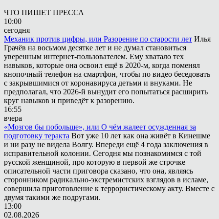
ЧТО ПИШЕТ ПРЕССА
10:00
сегодня
Механик против цифры, или Разорение по старости лет
Илья
Грачёв на восьмом десятке лет и не думал становиться
уверенным интернет-пользователем. Ему хватало тех
навыков, которые она освоил ещё в 2020-м, когда поменял
кнопочный телефон на смартфон, чтобы по видео беседовать
с закрывшимися от коронавируса детьми и внуками. Не
предполагал, что 2026-й вынудит его попытаться расширить
круг навыков и приведёт к разорению.
16:55
вчера
«Мозгов бы побольше», или О чём жалеет осужденная за
подготовку теракта
Вот уже 10 лет как она живёт в Кинешме
и ни разу не видела Волгу. Впереди ещё 4 года заключения в
исправительной колонии. Сегодня мы познакомимся с той
русской женщиной, про которую в первой же строчке
описательной части приговора сказано, что она, являясь
сторонником радикально-экстремистских взглядов в исламе,
совершила приготовление к террористическому акту. Вместе с
двумя такими же подругами.
13:00
02.08.2026