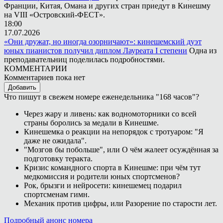
Франции, Китая, Омана и других стран приедут в Кинешму
на VIII «Островский-ФЕСТ».
18:00
17.07.2026
«Они дружат, но иногда озорничают»: кинешемский дуэт
юных пианистов получил диплом Лауреата I степени
Одна из
преподавательниц поделилась подробностями.
КОММЕНТАРИИ
Комментариев пока нет
Добавить
Что пишут в свежем номере еженедельника "168 часов"?
Через жару и ливень: как водномоторники со всей
страны боролись за медали в Кинешме.
Кинешемка о реакции на непорядок с тротуаром: "Я
даже не ожидала".
"Мозгов бы побольше", или О чём жалеет осуждённая за
подготовку теракта.
Кризис командного спорта в Кинешме: при чём тут
медкомиссия и родители юных спортсменов?
Рок, брызги и нейросети: кинешемец подарил
спортсменам гимн.
Механик против цифры, или Разорение по старости лет.
Подробный анонс номера