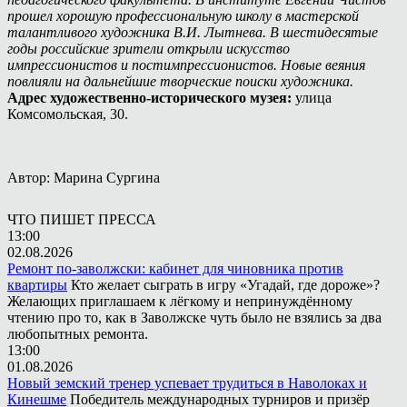
прошел хорошую профессиональную школу в мастерской
талантливого художника В.И. Лытнева. В шестидесятые
годы российские зрители открыли искусство
импрессионистов и постимпрессионистов. Новые веяния
повлияли на дальнейшие творческие поиски художника.
Адрес художественно-исторического музея:
улица
Комсомольская, 30.
Автор: Марина Сургина
ЧТО ПИШЕТ ПРЕССА
13:00
02.08.2026
Ремонт по-заволжски: кабинет для чиновника против
квартиры
Кто желает сыграть в игру «Угадай, где дороже»?
Желающих приглашаем к лёгкому и непринуждённому
чтению про то, как в Заволжске чуть было не взялись за два
любопытных ремонта.
13:00
01.08.2026
Новый земский тренер успевает трудиться в Наволоках и
Кинешме
Победитель международных турниров и призёр