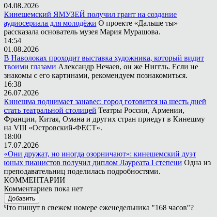
04.08.2026
Кинешемский ЯМУЗЕЙ получил грант на создание
аудиосериала для молодёжи
О проекте «Дальше ты»
рассказала основатель музея Мария Мурашова.
14:54
01.08.2026
В Наволоках проходит выставка художника, который видит
твоими глазами
Александр Нечаев, он же Ниггль. Если не
знакомы с его картинами, рекомендуем познакомиться.
16:38
26.07.2026
Кинешма поднимает занавес: город готовится на шесть дней
стать театральной столицей
Театры России, Армении,
Франции, Китая, Омана и других стран приедут в Кинешму
на VIII «Островский-ФЕСТ».
18:00
17.07.2026
«Они дружат, но иногда озорничают»: кинешемский дуэт
юных пианистов получил диплом Лауреата I степени
Одна из
преподавательниц поделилась подробностями.
КОММЕНТАРИИ
Комментариев пока нет
Добавить
Что пишут в свежем номере еженедельника "168 часов"?