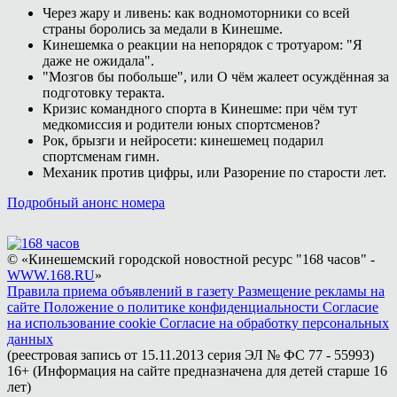
Через жару и ливень: как водномоторники со всей
страны боролись за медали в Кинешме.
Кинешемка о реакции на непорядок с тротуаром: "Я
даже не ожидала".
"Мозгов бы побольше", или О чём жалеет осуждённая за
подготовку теракта.
Кризис командного спорта в Кинешме: при чём тут
медкомиссия и родители юных спортсменов?
Рок, брызги и нейросети: кинешемец подарил
спортсменам гимн.
Механик против цифры, или Разорение по старости лет.
Подробный анонс номера
© «Кинешемский городской новостной ресурс "168 часов" -
WWW.168.RU
»
Правила приема объявлений в газету
Размещение рекламы на
сайте
Положение о политике конфиденциальности
Согласие
на использование cookie
Согласие на обработку персональных
данных
(реестровая запись от 15.11.2013 серия ЭЛ № ФС 77 - 55993)
16+ (Информация на сайте предназначена для детей старше 16
лет)