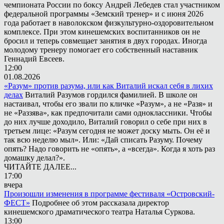
чемпионата России по боксу Андрей Лебедев стал участником
федеральной программы «Земский тренер» и с июня 2026
года работает в наволокском физкультурно-оздоровительном
комплексе. При этом кинешемских воспитанников он не
бросил и теперь совмещает занятия в двух городах. Иногда
молодому тренеру помогает его собственный наставник
Геннадий Евсеев.
12:00
01.08.2026
«Разум» против разума, или как Виталий искал себя в лихих
делах
Виталий Разумов гордился фамилией. В школе он
настаивал, чтобы его звали по кличке «Разум», а не «Разя» и
не «Раззява», как предпочитали сами одноклассники. Чтобы
до них лучше доходило, Виталий говорил о себе при них в
третьем лице: «Разум сегодня не может доску мыть. Он её и
так всю неделю мыл». Или: «Дай списать Разуму. Почему
опять? Надо говорить не «опять», а «всегда». Когда я хоть раз
домашку делал?».
ЧИТАЙТЕ ДАЛЕЕ...
17:00
вчера
Произошли изменения в программе фестиваля «Островский-
ФЕСТ»
Подробнее об этом рассказала директор
кинешемского драматического театра Наталья Суркова.
13:00