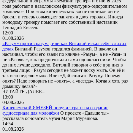
федеральной программы «Земский тренер» и с июня 2026
года работает в наволокском физкультурно-оздоровительном
комплексе. При этом кинешемских воспитанников он не
бросил и теперь совмещает занятия в двух городах. Иногда
молодому тренеру помогает его собственный наставник
Геннадий Евсеев.
12:00
01.08.2026
«Разум» против разума, или как Виталий искал себя в лихих
делах
Виталий Разумов гордился фамилией. В школе он
настаивал, чтобы его звали по кличке «Разум», а не «Разя» и
не «Раззява», как предпочитали сами одноклассники. Чтобы
до них лучше доходило, Виталий говорил о себе при них в
третьем лице: «Разум сегодня не может доску мыть. Он её и
так всю неделю мыл». Или: «Дай списать Разуму. Почему
опять? Надо говорить не «опять», а «всегда». Когда я хоть раз
домашку делал?».
ЧИТАЙТЕ ДАЛЕЕ...
13:00
04.08.2026
Кинешемский ЯМУЗЕЙ получил грант на создание
аудиосериала для молодёжи
О проекте «Дальше ты»
рассказала основатель музея Мария Мурашова.
14:54
01.08.2026