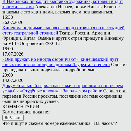
В Наволоках проходит выставка художника, который видит
твоими глазами
Александр Нечаев, он же Ниггль. Если не
знакомы с его картинами, рекомендуем познакомиться.
16:38
26.07.2026
Кинешма поднимает занавес: город готовится на шесть дней
стать театральной столицей
Театры России, Армении,
Франции, Китая, Омана и других стран приедут в Кинешму
на VIII «Островский-ФЕСТ».
18:00
17.07.2026
«Они дружат, но иногда озорничают»: кинешемский дуэт
юных пианистов получил диплом Лауреата I степени
Одна из
преподавательниц поделилась подробностями.
20:00
14.07.2026
Документальный сериал расскажет о прошлом и настоящем
усадьбы «Студёные ключи» в Заволжском районе
Сериал стал
первым в России проектом, посвящённым теме сохранения
бывших дворянских усадеб.
КОММЕНТАРИИ
Комментариев пока нет
Добавить
Что пишут в свежем номере еженедельника "168 часов"?