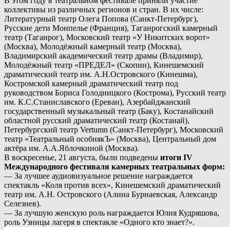
В этом году в театральном фестивале приняли участие
коллективы из различных регионов и стран. В их числе:
Литературный театр Олега Попова (Санкт-Петербург),
Русские дети Монпелье (Франция), Таганрогский камерный
театр (Таганрог), Московский театр «У Никитских ворот»
(Москва), Молодёжный камерный театр (Москва),
Владимирский академический театр драмы (Владимир),
Молодёжный театр «ПРЕДЕЛ» (Скопин), Кинешемский
драматический театр им. А.Н.Островского (Кинешма),
Костромской камерный драматический театр под
руководством Бориса Голодницкого (Кострома), Русский театр
им. К.С.Станиславского (Ереван), Азербайджанский
государственный музыкальный театр (Баку), Костанайский
областной русский драматический театр (Костанай),
Петербургский театр Vertumn (Санкт-Петербург), Московский
театр «Театральный особнякЪ» (Москва), Центральный дом
актёра им. А.А.Яблочкиной (Москва).
В воскресенье, 21 августа, были подведены
итоги IV
Международного фестиваля камерных театральных форм:
— За лучшее аудиовизуальное решение награждается
спектакль «Коля против всех», Кинешемский драматический
театр им. А.Н. Островского (Алина Бурнаевская, Александр
Селезнев).
— За лучшую женскую роль награждается Юлия Кудряшова,
роль Узницы лагеря в спектакле «Одного кто знает?».