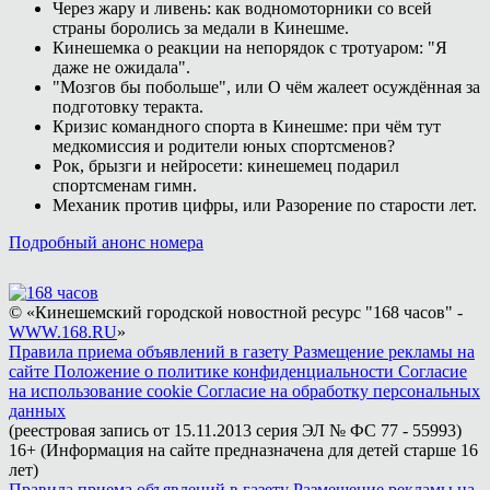
Через жару и ливень: как водномоторники со всей
страны боролись за медали в Кинешме.
Кинешемка о реакции на непорядок с тротуаром: "Я
даже не ожидала".
"Мозгов бы побольше", или О чём жалеет осуждённая за
подготовку теракта.
Кризис командного спорта в Кинешме: при чём тут
медкомиссия и родители юных спортсменов?
Рок, брызги и нейросети: кинешемец подарил
спортсменам гимн.
Механик против цифры, или Разорение по старости лет.
Подробный анонс номера
© «Кинешемский городской новостной ресурс "168 часов" -
WWW.168.RU
»
Правила приема объявлений в газету
Размещение рекламы на
сайте
Положение о политике конфиденциальности
Согласие
на использование cookie
Согласие на обработку персональных
данных
(реестровая запись от 15.11.2013 серия ЭЛ № ФС 77 - 55993)
16+ (Информация на сайте предназначена для детей старше 16
лет)
Правила приема объявлений в газету
Размещение рекламы на