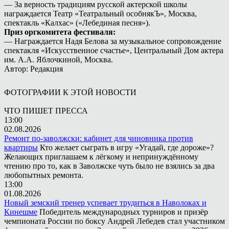
— За верность традициям русской актерской школы
награждается Театр «Театральный особнякЪ», Москва,
спектакль «Калхас» («Лебединая песня»).
Приз оргкомитета фестиваля:
— Награждается Надя Белова за музыкальное сопровождение
спектакля «Искусственное счастье», Центральный Дом актера
им. А.А. Яблочкиной, Москва.
Автор: Редакция
ФОТОГРАФИИ К ЭТОЙ НОВОСТИ
ЧТО ПИШЕТ ПРЕССА
13:00
02.08.2026
Ремонт по-заволжски: кабинет для чиновника против
квартиры
Кто желает сыграть в игру «Угадай, где дороже»?
Желающих приглашаем к лёгкому и непринуждённому
чтению про то, как в Заволжске чуть было не взялись за два
любопытных ремонта.
13:00
01.08.2026
Новый земский тренер успевает трудиться в Наволоках и
Кинешме
Победитель международных турниров и призёр
чемпионата России по боксу Андрей Лебедев стал участником