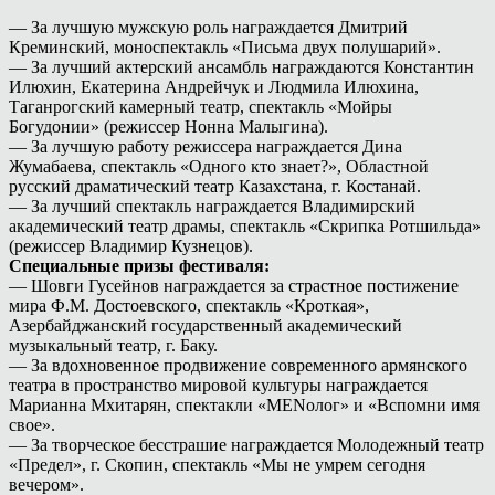
— За лучшую мужскую роль награждается Дмитрий
Креминский, моноспектакль «Письма двух полушарий».
— За лучший актерский ансамбль награждаются Константин
Илюхин, Екатерина Андрейчук и Людмила Илюхина,
Таганрогский камерный театр, спектакль «Мойры
Богудонии» (режиссер Нонна Малыгина).
— За лучшую работу режиссера награждается Дина
Жумабаева, спектакль «Одного кто знает?», Областной
русский драматический театр Казахстана, г. Костанай.
— За лучший спектакль награждается Владимирский
академический театр драмы, спектакль «Скрипка Ротшильда»
(режиссер Владимир Кузнецов).
Специальные призы фестиваля:
— Шовги Гусейнов награждается за страстное постижение
мира Ф.М. Достоевского, спектакль «Кроткая»,
Азербайджанский государственный академический
музыкальный театр, г. Баку.
— За вдохновенное продвижение современного армянского
театра в пространство мировой культуры награждается
Марианна Мхитарян, спектакли «MENолог» и «Вспомни имя
свое».
— За творческое бесстрашие награждается Молодежный театр
«Предел», г. Скопин, спектакль «Мы не умрем сегодня
вечером».