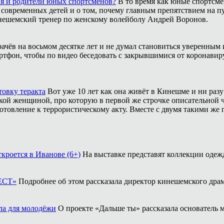
ия и родители юных спортсменов?
В то время как юные спортсме
 современных детей и о том, почему главным препятствием на п
инешемский тренер по женскому волейболу Андрей Воронов.
рачёв на восьмом десятке лет и не думал становиться уверенным 
ртфон, чтобы по видео беседовать с закрывшимися от коронавиру
товку теракта
Вот уже 10 лет как она живёт в Кинешме и ни разу
ой женщиной, про которую в первой же строчке описательной ча
отовление к террористическому акту. Вместе с двумя такими же 
кроется в Иванове (6+)
На выставке представят коллекции одежд
ФЕСТ»
Подробнее об этом рассказала директор кинешемского драм
ла для молодёжи
О проекте «Дальше ты» рассказала основатель