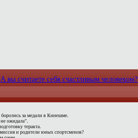
А вы считаете себя счастливым человеком?
 боролись за медали в Кинешме.
 не ожидала".
одготовку теракта.
омиссия и родители юных спортсменов?
ам гимн.