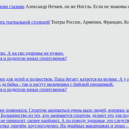
оими глазами
Александр Нечаев, он же Ниггль. Если не знакомы 
ать театральной столицей
Театры России, Армении, Франции, Ки
о. А на сво здоровье не нужно.
ия и родители юных спортсменов?
для детей и подростков. Папа бегает, катается на велике. А у
 да бабка - так и растут мальчишки с бабской прошивкой.
ия и родители юных спортсменов?
ане поменялся. Спортом заниматься очень мало людей, вопреки з
 Большинство из тех, кто занимается спортом, делают это для п
не приносит, скорее наоборот. А по поводу здоровья, это след
очка, причём, круглогодично. На дешёвых макарошках и эрзац -