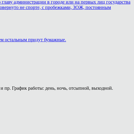
 главу администрации в городе или на первых лиц государства
о повернуто не спорте, с пробежками, ЗОЖ, постоянным
сем остальным придут бумажные.
и пр. График работы: день, ночь, отсыпной, выходной.