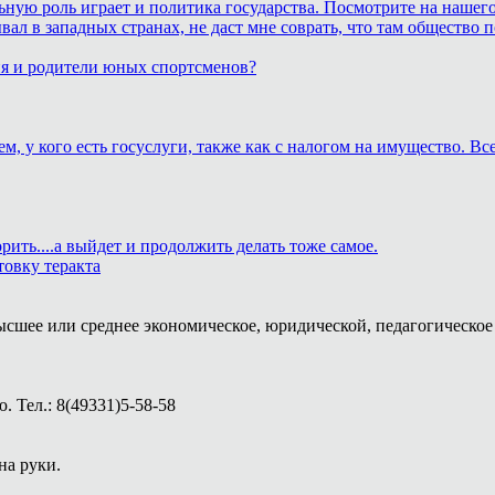
ьную роль играет и политика государства. Посмотрите на нашего
бывал в западных странах, не даст мне соврать, что там обществ
ия и родители юных спортсменов?
м, у кого есть госуслуги, также как с налогом на имущество. В
рить....а выйдет и продолжить делать тоже самое.
товку теракта
ысшее или среднее экономическое, юридической, педагогическое 
 Тел.: 8(49331)5-58-58
на руки.