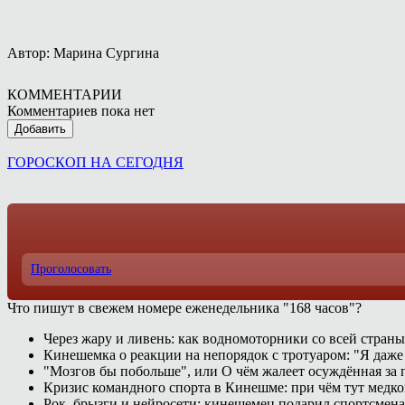
Автор: Марина Сургина
КОММЕНТАРИИ
Комментариев пока нет
Добавить
ГОРОСКОП НА СЕГОДНЯ
Проголосовать
Что пишут в свежем номере еженедельника "168 часов"?
Через жару и ливень: как водномоторники со всей страны
Кинешемка о реакции на непорядок с тротуаром: "Я даже
"Мозгов бы побольше", или О чём жалеет осуждённая за п
Кризис командного спорта в Кинешме: при чём тут медк
Рок, брызги и нейросети: кинешемец подарил спортсмен