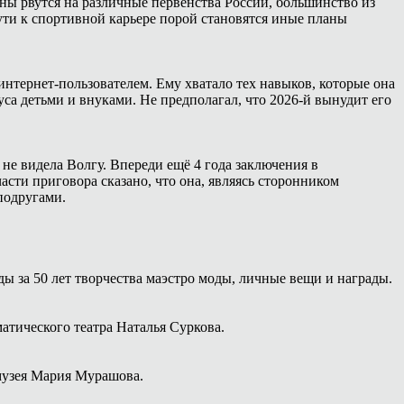
ны рвутся на различные первенства России, большинство из
ути к спортивной карьере порой становятся иные планы
интернет-пользователем. Ему хватало тех навыков, которые она
са детьми и внуками. Не предполагал, что 2026-й вынудит его
 не видела Волгу. Впереди ещё 4 года заключения в
сти приговора сказано, что она, являясь сторонником
подругами.
ы за 50 лет творчества маэстро моды, личные вещи и награды.
атического театра Наталья Суркова.
 музея Мария Мурашова.