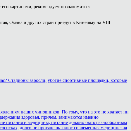
с его картинами, рекомендуем познакомиться.
тая, Омана и других стран приедут в Кинешму на VIII
 нас? Стадионы заросли, убогие спортивные площадки, которые
аявлениям наших чиновников. По тому, что на это не хватает ни
оддержания здоровья, причем, занимаются именно
ствие питания и медицины, питание должно быть разнообразным
 сосисках, долго не протянешь, плюс современная медицинская