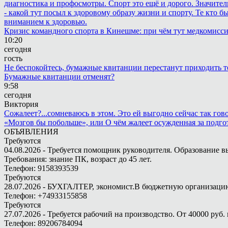
диагностика и профосмотры. Спорт это ещё и дорого. Значител
- какой тут посыл к здоровому образу жизни и спорту. Те кто 
вниманием к здоровью.
Кризис командного спорта в Кинешме: при чём тут медкомисс
10:20
сегодня
гость
Не беспокойтесь, бумажные квитанции перестанут приходить те
Бумажные квитанции отменят?
9:58
сегодня
Виктория
Сожалеет?...сомневаюсь в этом. Это ей выгодно сейчас так гово
«Мозгов бы побольше», или О чём жалеет осужденная за подго
ОБЪЯВЛЕНИЯ
Требуются
04.08.2026 - Требуется помощник руководителя. Образование в
Требования: знание ПК, возраст до 45 лет.
Телефон: 9158393539
Требуются
28.07.2026 - БУХГАЛТЕР, экономист.В бюджетную организацию.
Телефон: +74933155858
Требуются
27.07.2026 - Требуется рабочий на производство. От 40000 руб. 
Телефон: 89206784094