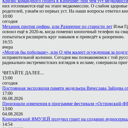
Кризис командного спорта в Кинешме: при чём тут медкомисс
них отсеиваются ещё на этапе медкомиссии. О слабом здоровье
родителей, узнаём из первых уст. На наши вопросы ответил к
10:00
сегодня
Механик против цифры, или Разорение по старости лет
Илья Г
освоил ещё в 2020-м, когда поменял кнопочный телефон на сма
попытаться расширить круг навыков и приведёт к разорению.
16:55
вчера
«Мозгов бы побольше», или О чём жалеет осужденная за подго
исправительной колонии. Сегодня мы познакомимся с той русск
радикально-экстремистских взглядов в исламе, совершила приг
ЧИТАЙТЕ ДАЛЕЕ...
15:00
сегодня
Постоянная экспозиция памяти модельера Вячеслава Зайцева от
17:00
06.08.2026
Произошли изменения в программе фестиваля «Островский-
13:00
04.08.2026
Кинешемский ЯМУЗЕЙ получил грант на создание аудиосериа
14:54