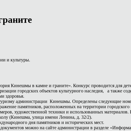
граните
ии и культуры.
ория Кинешмы в камне и граните». Конкурс проводится для дете
изации городских объектов культурного наследия, а также сод
ми здоровья.
и туризму администрации Кинешмы. Определены следующие ном
бражение памятников, расположенных на территории городского
змеров, художественной техники и использованных материалов. 
у (Кинешма, улица имени Ленина, д. 32/2).
ждународного дня памятников и исторических мест.
 документов можно на сайте администрации в разделе «Информ