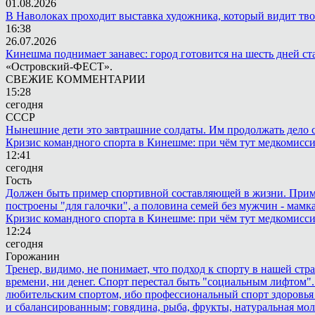
01.08.2026
В Наволоках проходит выставка художника, который видит тв
16:38
26.07.2026
Кинешма поднимает занавес: город готовится на шесть дней ст
«Островский-ФЕСТ».
СВЕЖИЕ КОММЕНТАРИИ
15:28
сегодня
СССР
Нынешние дети это завтрашние солдаты. Им продолжать дело св
Кризис командного спорта в Кинешме: при чём тут медкомисс
12:41
сегодня
Гость
Должен быть пример спортивной составляющей в жизни. Пример 
построены "для галочки", а половина семей без мужчин - мамка
Кризис командного спорта в Кинешме: при чём тут медкомисс
12:24
сегодня
Горожанин
Тренер, видимо, не понимает, что подход к спорту в нашей стр
времени, ни денег. Спорт перестал быть "социальным лифтом".
любительским спортом, ибо профессиональный спорт здоровья 
и сбалансированным; говядина, рыба, фрукты, натуральная мол