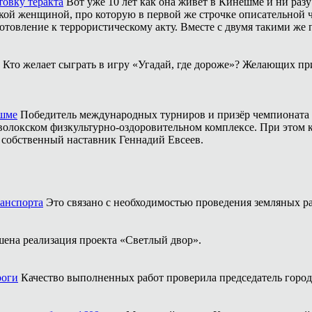
товку теракта
Вот уже 10 лет как она живёт в Кинешме и ни разу
ой женщиной, про которую в первой же строчке описательной ча
отовление к террористическому акту. Вместе с двумя такими же 
Кто желает сыграть в игру «Угадай, где дороже»? Желающих пр
ешме
Победитель международных турниров и призёр чемпионата 
аволокском физкультурно-оздоровительном комплексе. При этом
о собственный наставник Геннадий Евсеев.
ранспорта
Это связано с необходимостью проведения земляных ра
шена реализация проекта «Светлый двор».
роги
Качество выполненных работ проверила председатель горо