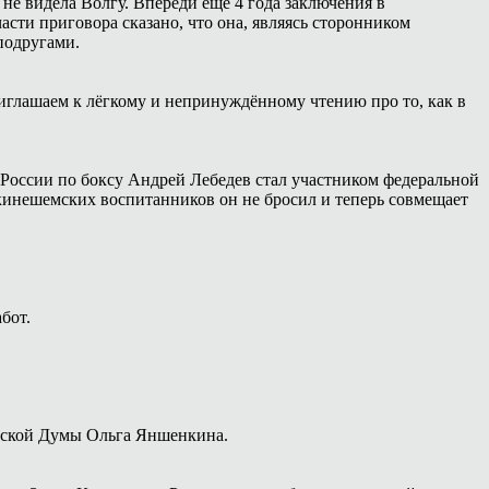
 не видела Волгу. Впереди ещё 4 года заключения в
сти приговора сказано, что она, являясь сторонником
подругами.
иглашаем к лёгкому и непринуждённому чтению про то, как в
России по боксу Андрей Лебедев стал участником федеральной
 кинешемских воспитанников он не бросил и теперь совмещает
бот.
дской Думы Ольга Яншенкина.