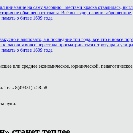
тил внимание на саму часовню - местами краска отвалилась, выг
итория не обкошена от травы. Всё выгляди, словно заброшенное.
память о битве 1609 года
звкусно и аляповато, а в последние три года, всё это и вовсе п
.к. часовня вовсе перестала просматриваться с тротуара и улицы
память о битве 1609 года
ысшее или среднее экономическое, юридической, педагогическое 
 Тел.: 8(49331)5-58-58
на руки.
» станет теплее