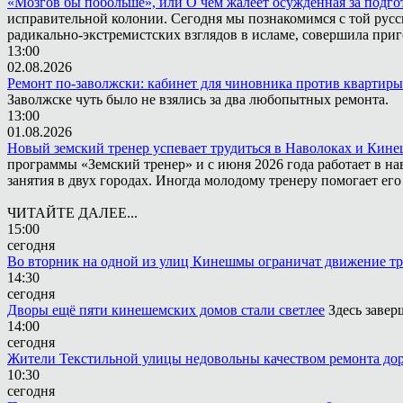
«Мозгов бы побольше», или О чём жалеет осужденная за подго
исправительной колонии. Сегодня мы познакомимся с той русск
радикально-экстремистских взглядов в исламе, совершила приг
13:00
02.08.2026
Ремонт по-заволжски: кабинет для чиновника против квартиры
Заволжске чуть было не взялись за два любопытных ремонта.
13:00
01.08.2026
Новый земский тренер успевает трудиться в Наволоках и Кин
программы «Земский тренер» и с июня 2026 года работает в н
занятия в двух городах. Иногда молодому тренеру помогает ег
ЧИТАЙТЕ ДАЛЕЕ...
15:00
сегодня
Во вторник на одной из улиц Кинешмы ограничат движение т
14:30
сегодня
Дворы ещё пяти кинешемских домов стали светлее
Здесь завер
14:00
сегодня
Жители Текстильной улицы недовольны качеством ремонта до
10:30
сегодня