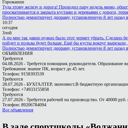
Горожанин
Туда этому железу и дорога! Проходил пару недель мимо, обра
просматривается и закрыта кустами и деревьями с дороги, терр
Полностью демонтируют диораму, установленную 8 лет назад в 
10:37
сегодня
Злой
А по мне так давно нужно было этот чермет убрать. Сделано бе
пойдет и пользы будет больше. Ещё бы кусты вокруг вырезали, т
Полностью демонтируют диораму, установленную 8 лет назад в 
ОБЪЯВЛЕНИЯ
Требуются
04.08.2026 - Требуется помощник руководителя. Образование в
Требования: знание ПК, возраст до 45 лет.
Телефон: 9158393539
Требуются
28.07.2026 - БУХГАЛТЕР, экономист.В бюджетную организацию.
Телефон: +74933155858
Требуются
27.07.2026 - Требуется рабочий на производство. От 40000 руб. 
Телефон: 89206784094
Все объявления
В зале спортшколы «Волжанин