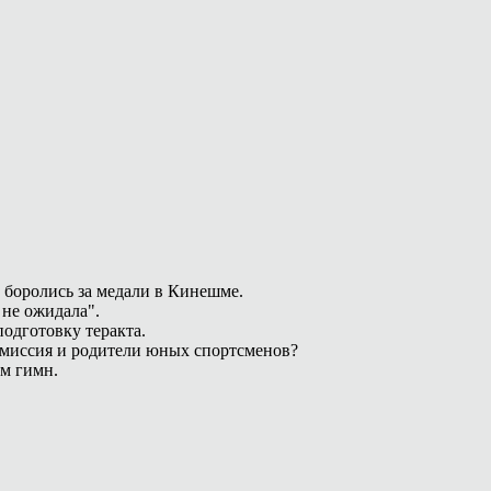
 боролись за медали в Кинешме.
 не ожидала".
одготовку теракта.
омиссия и родители юных спортсменов?
ам гимн.