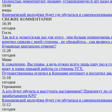
Полностью демонтируют диораму, установленную 8 лет назад в 
19:00
вчера
Кинешемской молодёжи будет где обучаться и самореализовыва
СВЕЖИЕ КОММЕНТАРИИ
16:39
сегодня
Гость
Так всё и делается как раз для этого , чем больше нервничаеш
конечно сарказм с моей стороны , не обижайтесь , сам являюсь 
Бумажные квитанции отменят?
11:28
сегодня
Мама
К сожалению, Вы правы, а ведь нужно всего лишь пару раз в г
вижу в парке никакой работы со стороны УГХ.
Путешественника огорчил в Кинешме интернет и восхитил зак
11:18
сегодня
Горожанин
А кто будет обучать и выступать наставником? Привлекут ли с
зарабатывания KPI?
Кинешемской молодёжи будет где обучаться и самореализовыва
11:12
сегодня