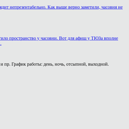
лядит непрезентабельно. Как выше верно заметили, часовня не
ортило пространство у часовни. Вот для афиш у ТЮЗа вполне
.
и пр. График работы: день, ночь, отсыпной, выходной.