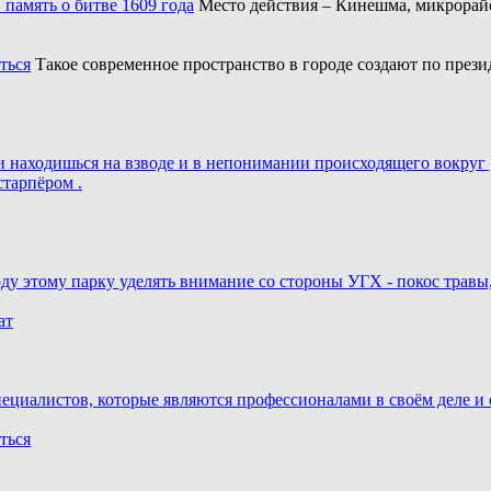
память о битве 1609 года
Место действия – Кинешма, микрорайо
ться
Такое современное пространство в городе создают по прези
ь и находишься на взводе и в непонимании происходящего вокруг 
старпёром .
оду этому парку уделять внимание со стороны УГХ - покос травы
ат
пециалистов, которые являются профессионалами в своём деле и 
ться