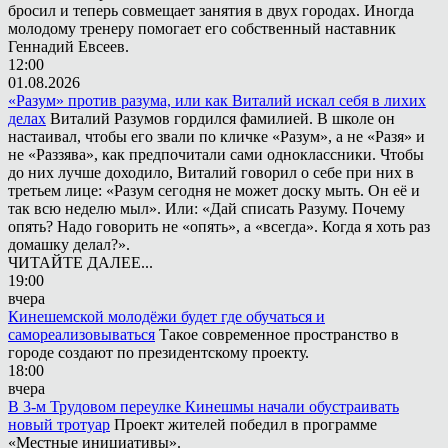
бросил и теперь совмещает занятия в двух городах. Иногда
молодому тренеру помогает его собственный наставник
Геннадий Евсеев.
12:00
01.08.2026
«Разум» против разума, или как Виталий искал себя в лихих
делах
Виталий Разумов гордился фамилией. В школе он
настаивал, чтобы его звали по кличке «Разум», а не «Разя» и
не «Раззява», как предпочитали сами одноклассники. Чтобы
до них лучше доходило, Виталий говорил о себе при них в
третьем лице: «Разум сегодня не может доску мыть. Он её и
так всю неделю мыл». Или: «Дай списать Разуму. Почему
опять? Надо говорить не «опять», а «всегда». Когда я хоть раз
домашку делал?».
ЧИТАЙТЕ ДАЛЕЕ...
19:00
вчера
Кинешемской молодёжи будет где обучаться и
самореализовываться
Такое современное пространство в
городе создают по президентскому проекту.
18:00
вчера
В 3-м Трудовом переулке Кинешмы начали обустраивать
новый тротуар
Проект жителей победил в программе
«Местные инициативы».