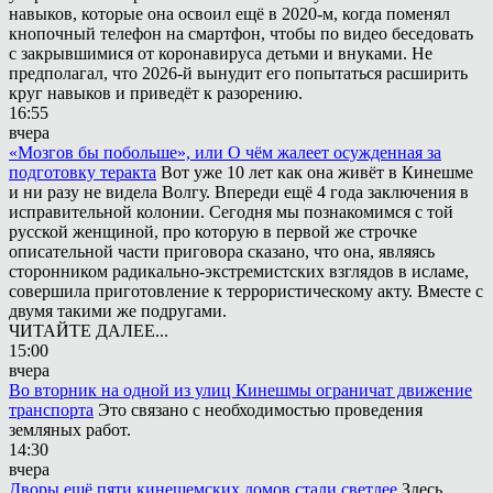
навыков, которые она освоил ещё в 2020-м, когда поменял
кнопочный телефон на смартфон, чтобы по видео беседовать
с закрывшимися от коронавируса детьми и внуками. Не
предполагал, что 2026-й вынудит его попытаться расширить
круг навыков и приведёт к разорению.
16:55
вчера
«Мозгов бы побольше», или О чём жалеет осужденная за
подготовку теракта
Вот уже 10 лет как она живёт в Кинешме
и ни разу не видела Волгу. Впереди ещё 4 года заключения в
исправительной колонии. Сегодня мы познакомимся с той
русской женщиной, про которую в первой же строчке
описательной части приговора сказано, что она, являясь
сторонником радикально-экстремистских взглядов в исламе,
совершила приготовление к террористическому акту. Вместе с
двумя такими же подругами.
ЧИТАЙТЕ ДАЛЕЕ...
15:00
вчера
Во вторник на одной из улиц Кинешмы ограничат движение
транспорта
Это связано с необходимостью проведения
земляных работ.
14:30
вчера
Дворы ещё пяти кинешемских домов стали светлее
Здесь