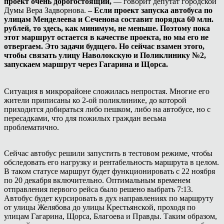
проект очень дорогостоящий,
— говорит депутат городской
Думы Вера Задворнова.
– Если проект запуска автобуса по
улицам Менделеева и Сеченова составит порядка 60 млн.
рублей, то здесь, как минимум, не меньше. Поэтому пока
этот маршрут остается в качестве проекта, но мы его не
отвергаем. Это задачи будщего. Но сейчас взамен этого,
чтобы связать улицу Наволокскую и Поликлинику №2,
запускаем маршрут через Гагарина и Щорса.
Ситуация в микрорайоне сложилась непростая. Многие его
жители приписаны ко 2-ой поликлинике, до которой
приходится добираться либо пешком, либо на автобусе, но с
пересадками, что для пожилых граждан весьма
проблематично.
Сейчас автобус решили запустить в тестовом режиме, чтобы
обследовать его нагрузку и рентабельность маршрута в целом.
В таком статусе маршрут будет функционировать с 22 ноября
по 20 декабря включительно. Оптимальным временем
отправления первого рейса было решено выбрать 7:13.
Автобус будет курсировать в дух направлениях по маршруту
от улицы Желябова до улицы Крестьянской, проходя по
улицам Гагарина, Щорса, Благоева и Правды. Таким образом,