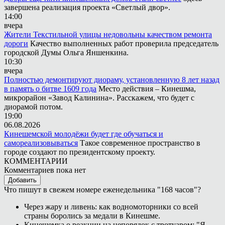
завершена реализация проекта «Светлый двор».
14:00
вчера
Жители Текстильной улицы недовольны качеством ремонта
дороги
Качество выполненных работ проверила председатель
городской Думы Ольга Яншенкина.
10:30
вчера
Полностью демонтируют диораму, установленную 8 лет назад
в память о битве 1609 года
Место действия – Кинешма,
микрорайон «Завод Калинина». Расскажем, что будет с
диорамой потом.
19:00
06.08.2026
Кинешемской молодёжи будет где обучаться и
самореализовываться
Такое современное пространство в
городе создают по президентскому проекту.
КОММЕНТАРИИ
Комментариев пока нет
Добавить
Что пишут в свежем номере еженедельника "168 часов"?
Через жару и ливень: как водномоторники со всей
страны боролись за медали в Кинешме.
Кинешемка о реакции на непорядок с тротуаром: "Я