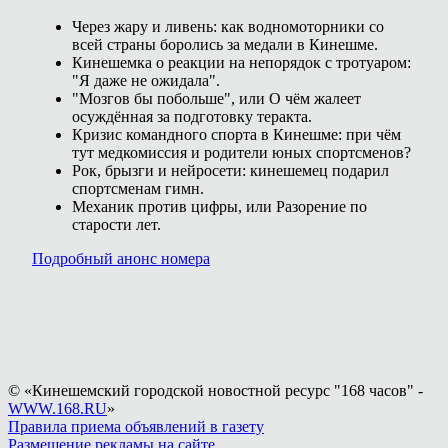
Через жару и ливень: как водномоторники со
всей страны боролись за медали в Кинешме.
Кинешемка о реакции на непорядок с тротуаром:
"Я даже не ожидала".
"Мозгов бы побольше", или О чём жалеет
осуждённая за подготовку теракта.
Кризис командного спорта в Кинешме: при чём
тут медкомиссия и родители юных спортсменов?
Рок, брызги и нейросети: кинешемец подарил
спортсменам гимн.
Механик против цифры, или Разорение по
старости лет.
Подробный анонс номера
© «Кинешемский городской новостной ресурс "168 часов" -
WWW.168.RU
»
Правила приема объявлений в газету
Размещение рекламы на сайте