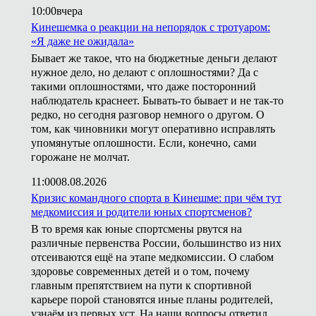
10:00
вчера
Кинешемка о реакции на непорядок с тротуаром:
«Я даже не ожидала»
Бывает же такое, что на бюджетные деньги делают
нужное дело, но делают с оплошностями? Да с
такими оплошностями, что даже посторонний
наблюдатель краснеет. Бывать-то бывает и не так-то
редко, но сегодня разговор немного о другом. О
том, как чиновники могут оперативно исправлять
упомянутые оплошности. Если, конечно, сами
горожане не молчат.
11:00
08.08.2026
Кризис командного спорта в Кинешме: при чём тут
медкомиссия и родители юных спортсменов?
В то время как юные спортсмены рвутся на
различные первенства России, большинство из них
отсеиваются ещё на этапе медкомиссии. О слабом
здоровье современных детей и о том, почему
главным препятствием на пути к спортивной
карьере порой становятся иные планы родителей,
узнаём из первых уст. На наши вопросы ответил