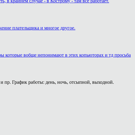
 в крайнем случае - в Кострому - там всё работает.
жение плательщика и многое другое.
еры которые вобще непонимают в этих копьюторах и тд просьба
и пр. График работы: день, ночь, отсыпной, выходной.