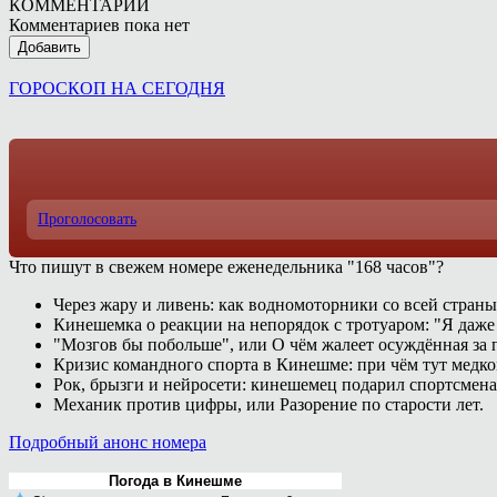
КОММЕНТАРИИ
Комментариев пока нет
Добавить
ГОРОСКОП НА СЕГОДНЯ
Проголосовать
Что пишут в свежем номере еженедельника "168 часов"?
Через жару и ливень: как водномоторники со всей страны
Кинешемка о реакции на непорядок с тротуаром: "Я даже
"Мозгов бы побольше", или О чём жалеет осуждённая за п
Кризис командного спорта в Кинешме: при чём тут медк
Рок, брызги и нейросети: кинешемец подарил спортсмен
Механик против цифры, или Разорение по старости лет.
Подробный анонс номера
Погода в Кинешме