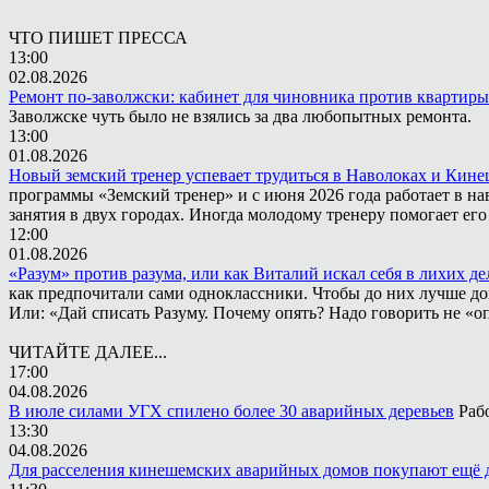
ЧТО ПИШЕТ ПРЕССА
13:00
02.08.2026
Ремонт по-заволжски: кабинет для чиновника против квартиры
Заволжске чуть было не взялись за два любопытных ремонта.
13:00
01.08.2026
Новый земский тренер успевает трудиться в Наволоках и Кин
программы «Земский тренер» и с июня 2026 года работает в н
занятия в двух городах. Иногда молодому тренеру помогает ег
12:00
01.08.2026
«Разум» против разума, или как Виталий искал себя в лихих де
как предпочитали сами одноклассники. Чтобы до них лучше дох
Или: «Дай списать Разуму. Почему опять? Надо говорить не «опя
ЧИТАЙТЕ ДАЛЕЕ...
17:00
04.08.2026
В июле силами УГХ спилено более 30 аварийных деревьев
Раб
13:30
04.08.2026
Для расселения кинешемских аварийных домов покупают ещё 