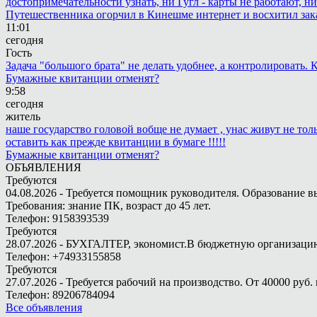
достопримечательности узнать, ни Гугл - карты не работают, н
Путешественника огорчил в Кинешме интернет и восхитил зак
11:01
сегодня
Гость
Задача "большого брата" не делать удобнее, а контролировать
Бумажные квитанции отменят?
9:58
сегодня
житель
наше государство головой вобще не думает , унас живут не то
оставить как прежде квитанции в бумаге !!!!!
Бумажные квитанции отменят?
ОБЪЯВЛЕНИЯ
Требуются
04.08.2026 - Требуется помощник руководителя. Образование в
Требования: знание ПК, возраст до 45 лет.
Телефон: 9158393539
Требуются
28.07.2026 - БУХГАЛТЕР, экономист.В бюджетную организацию.
Телефон: +74933155858
Требуются
27.07.2026 - Требуется рабочий на производство. От 40000 руб. 
Телефон: 89206784094
Все объявления