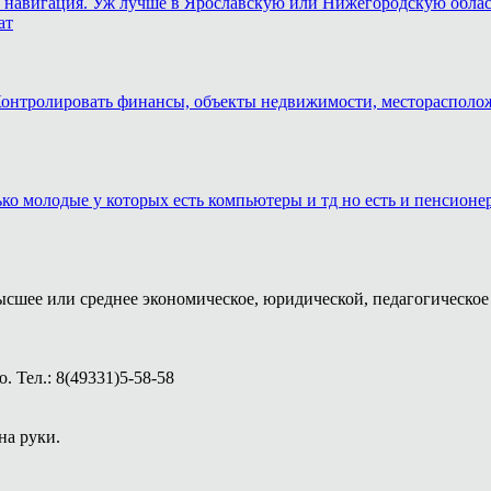
и навигация. Уж лучше в Ярославскую или Нижегородскую область,
ат
. Контролировать финансы, объекты недвижимости, месторасполо
лько молодые у которых есть компьютеры и тд но есть и пенсион
ысшее или среднее экономическое, юридической, педагогическое 
 Тел.: 8(49331)5-58-58
на руки.