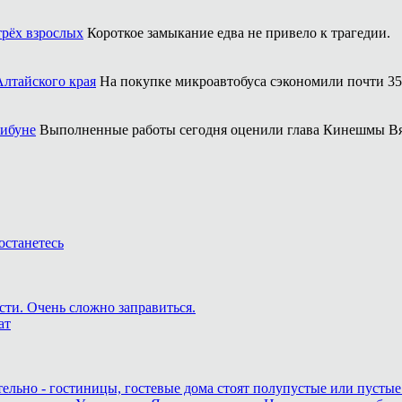
трёх взрослых
Короткое замыкание едва не привело к трагедии.
Алтайского края
На покупке микроавтобуса сэкономили почти 35
рибуне
Выполненные работы сегодня оценили глава Кинешмы Вя
останетесь
сти. Очень сложно заправиться.
ат
тельно - гостиницы, гостевые дома стоят полупустые или пустые