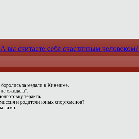
А вы считаете себя счастливым человеком?
 боролись за медали в Кинешме.
 не ожидала".
одготовку теракта.
омиссия и родители юных спортсменов?
ам гимн.