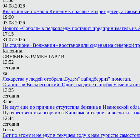
11:30
04.08.2026
Квартирный пожар в Кинешме: спасли четырёх детей, а также 
19:00
03.08.2026
Нового «Соболя» в педколледж поставит предприниматель из 
17:15
31.07.2026
На стадионе «Волжанин» восстановили сиденья на северной т
Клюхина.
СВЕЖИЕ КОММЕНТАРИИ
13:52
сегодня
ха
Лекарства у людей отобрали.Будем" вайлдберриз" помогать
Станислав Воскресенский: Одни, наедине с проблемами вы не 
13:25
сегодня
Злой
Не едут ещё по причине отсутствия бензина в Ивановской обла
Путешественника огорчил в Кинешме интернет и восхитил зак
12:44
сегодня
Гость
Вот по этому и не едут в текущем году к нам туристы самостоя