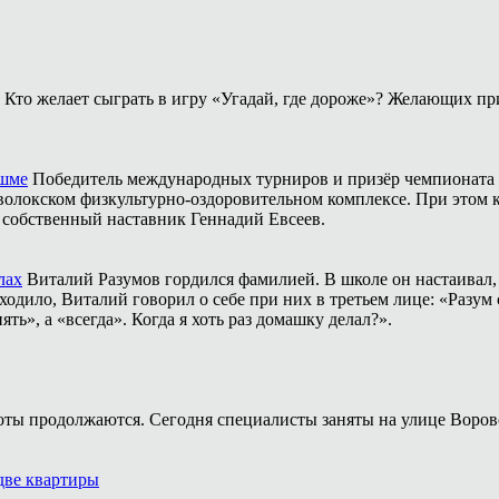
Кто желает сыграть в игру «Угадай, где дороже»? Желающих пр
ешме
Победитель международных турниров и призёр чемпионата 
аволокском физкультурно-оздоровительном комплексе. При этом
о собственный наставник Геннадий Евсеев.
лах
Виталий Разумов гордился фамилией. В школе он настаивал, ч
одило, Виталий говорил о себе при них в третьем лице: «Разум 
ть», а «всегда». Когда я хоть раз домашку делал?».
оты продолжаются. Сегодня специалисты заняты на улице Воров
две квартиры