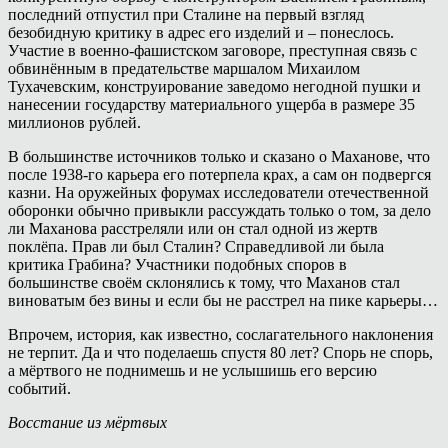
последний отпустил при Сталине на первый взгляд
безобидную критику в адрес его изделий и – понеслось.
Участие в военно-фашистском заговоре, преступная связь с
обвинённым в предательстве маршалом Михаилом
Тухачевским, конструирование заведомо негодной пушки и
нанесении государству материального ущерба в размере 35
миллионов рублей.
В большинстве источников только и сказано о Маханове, что
после 1938-го карьера его потерпела крах, а сам он подвергся
казни. На оружейных форумах исследователи отечественной
оборонки обычно привыкли рассуждать только о том, за дело
ли Маханова расстреляли или он стал одной из жертв
поклёпа. Прав ли был Сталин? Справедливой ли была
критика Грабина? Участники подобных споров в
большинстве своём склонялись к тому, что Маханов стал
виноватым без вины и если бы не расстрел на пике карьеры…
Впрочем, история, как известно, сослагательного наклонения
не терпит. Да и что поделаешь спустя 80 лет? Спорь не спорь,
а мёртвого не поднимешь и не услышишь его версию
событий.
Восстание из мёртвых