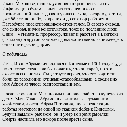
Иване Маханове, используя вновь открывшиеся факты.
Информацию будем черпать из его дневников и
воспоминаний ныне здравствующего сына, которому, кстати,
уже 88 лет, но он бодр, крепок и до сих пор работает в
Петербурге проектировщиком-строителем. В своего очередь
его сыновья, внуки конструктора, тоже не последние люди.
Один – математик, профессор, живёт и работает в Бангкоке
(Таиланд), а другой занимает должность главного инженера в
одной питерской фирме.
О родителях
Итак, Иван Абрамович родился в Кинешме в 1901 году. Судя
по отчеству, следовало бы полагать, что он еврей, но это,
скорее всего, не так. Существует версия, что его родители
были до революции купцами-старообрядцами, а среди них
имя Абрам являлось распространённым.
После революции Махановым пришлось забыть о купеческих
делах. Мать Ивана Абрамовича занималась домашним
хозяйством, а отец, Абрам Петрович, после революции
работал мастером на одной из ткацких фабрик Кинешмы.
Будучи заядлым рыбаком, он и умер во время рыбалки.
Смерть настигла его вскоре после ареста сына.