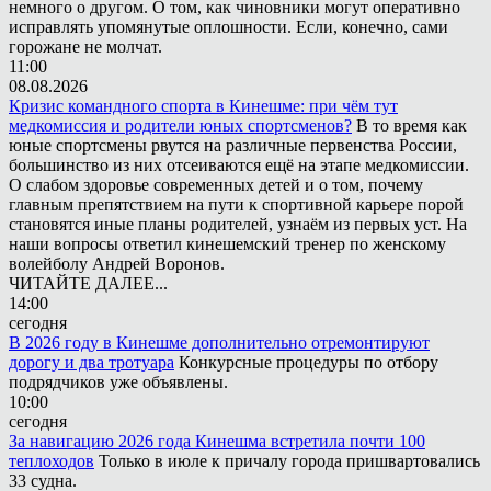
немного о другом. О том, как чиновники могут оперативно
исправлять упомянутые оплошности. Если, конечно, сами
горожане не молчат.
11:00
08.08.2026
Кризис командного спорта в Кинешме: при чём тут
медкомиссия и родители юных спортсменов?
В то время как
юные спортсмены рвутся на различные первенства России,
большинство из них отсеиваются ещё на этапе медкомиссии.
О слабом здоровье современных детей и о том, почему
главным препятствием на пути к спортивной карьере порой
становятся иные планы родителей, узнаём из первых уст. На
наши вопросы ответил кинешемский тренер по женскому
волейболу Андрей Воронов.
ЧИТАЙТЕ ДАЛЕЕ...
14:00
сегодня
В 2026 году в Кинешме дополнительно отремонтируют
дорогу и два тротуара
Конкурсные процедуры по отбору
подрядчиков уже объявлены.
10:00
сегодня
За навигацию 2026 года Кинешма встретила почти 100
теплоходов
Только в июле к причалу города пришвартовались
33 судна.