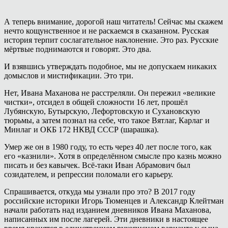
А теперь внимание, дорогой наш читатель! Сейчас мы скажем
нечто кощунственное и не раскаемся в сказанном. Русская
история терпит сослагательное наклонение. Это раз. Русские
мёртвые поднимаются и говорят. Это два.
И взявшись утверждать подобное, мы не допускаем никаких
домыслов и мистификации. Это три.
Нет, Ивана Маханова не расстреляли. Он пережил «великие
чистки», отсидел в общей сложности 16 лет, прошёл
Лубянскую, Бутырскую, Лефортовскую и Сухановскую
тюрьмы, а затем познал на себе, что такое Вятлаг, Карлаг и
Минлаг и ОКБ 172 НКВД СССР (шарашка).
Умер же он в 1980 году, то есть через 40 лет после того, как
его «казнили». Хотя в определённом смысле про казнь можно
писать и без кавычек. Всё-таки Иван Абрамович был
созидателем, и репрессии поломали его карьеру.
Спрашивается, откуда мы узнали про это? В 2017 году
российские историки Игорь Тюменцев и Александр Клейтман
начали работать над изданием дневников Ивана Маханова,
написанных им после лагерей. Эти дневники в настоящее