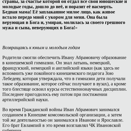
страны, за счастье которой он отдал все свои юношеские и
молодые годы, дошло до неё, и поразит её насмерть.
Бедная мама! Её заплаканное милое лицо, как живое
встало передо мной с укором для меня. Она была
верующая в Бога и, умирая, молилась за своего грешного
мужа и сына, неверующих в Бога!
»
Возвращаясь к юным и молодым годам
Родители смогли обеспечить Ивану Абрамовичу образование
в кинешемской гимназии. Он знал латынь, немецкий,
французский, немецкий и английский языки (как здесь не
вспомнить уже покойного кинешемского педагога Зою
Лебедеву, которая утверждала, что в гимназии дети получали
такое образование, которое сейчас получают в вузах), а кроме
того блестяще освоил курсы естественнонаучных дисциплин.
Последнее пригодилось ему потом при постижении
артиллерийской науки.
Во время Гражданской войны Иван Абрамович занимался
созданием в Кинешме комсомольской организации, а затем
той же деятельностью он занимался в Иванове и Ярославле.
Его брат Евлампий в это время возглавлял ЧК Ивановской
губернии.