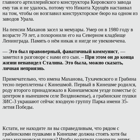
главного артиллерийского конструктора Кировского завода
ему так и не удалось, потому что Никита Хрущёв настаивал
на том, чтобы он возглавил конструкторское бюро на одном из
заводов Урала.
На пенсии Маханов засел за мемуары. Умер он в 1980 году в
возрасте 79 лет, а похоронили его на Северном кладбище
Ленинграда. Память о нём никак и нигде не увековечена.
—
Это был правоверный, фанатичный коммунист
, —
заметил в разговоре с нами его сын. –
При этом он до конца
жизни ненавидел Сталина. Это была, можно сказать,
личная неприязнь
.
Примечательно, что имена Маханова, Тухачевского и Грабина
тесно переплетены с Кинешмой. Первый в Кинешме родился,
роду второго принадлежало в Кинешемском уезде поместье (с
центром в нынешнем селе Воздвиженье), а грабинские пушки
ЗИС-3 украшают сейчас входную группу Парка имени 35-
летия Победы.
Кстати, не находите ли вы справедливым, что рядом с
грабинскими пушками в Кинешме должна стоять хотя бы
одна махановская пушка? Чтобы родители говорили детям: