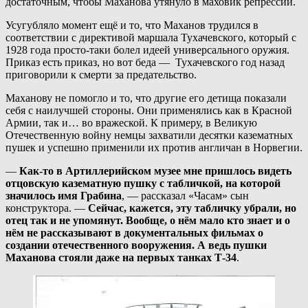
достаточным, чтобы Маханова утянуло в маховик репрессий.
Усугубляло момент ещё и то, что Маханов трудился в
соответствии с директивой маршала Тухачевского, который с
1928 года просто-таки болел идеей универсального оружия.
Приказ есть приказ, но вот беда — Тухачевского год назад
приговорили к смерти за предательство.
Маханову не помогло и то, что другие его детища показали
себя с наилучшей стороны. Они применялись как в Красной
Армии, так и… во вражеской. К примеру, в Великую
Отечественную войну немцы захватили десятки казематных
пушек и успешно применили их против англичан в Норвегии.
—
Как-то в Артиллерийском музее мне пришлось видеть
отцовскую казематную пушку с табличкой, на которой
значилось имя Грабина
, — рассказал «Часам» сын
конструктора. —
Сейчас, кажется, эту табличку убрали, но
отец так и не упомянут. Вообще, о нём мало кто знает и о
нём не рассказывают в документальных фильмах о
создании отечественного вооружения. А ведь пушки
Маханова стояли даже на первых танках Т-34
.