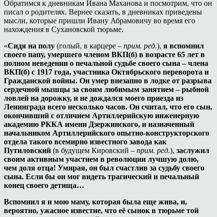
Обратимся к дневникам Ивана Маханова и посмотрим, что он
писал о родителях. Вернее сказать, в дневниках приведены
мысли, которые пришли Ивану Абрамовичу во время его
нахождения в Сухановской тюрьме.
«
Сидя на полу
(голый, в карцере –
прим. ред.
),
я вспомнил
своего папу
, умершего членом ВКП(б) в возрасте 65 лет в
полном неведении о печальной судьбе своего сына – члена
ВКП(б) с 1917 г
ода
, участника Октябрьского перев
орота и
Гражданской войны. Он
умер внезапно в лодке от разрыва
сердечной мышцы за своим любимым занятием – рыбной
ловлей на дорожку, и не дождался моего приезда из
Лен
инграда всего несколько часов. Он
считал, что его сын,
окончивший с отличием Артиллерийскую инженерную
академию РККА имени Дзержинского, и назначенный
начальником Артиллерийского опытно-конструкторского
отдела такого всемирно известного завода как
Путиловский
(в будущем Кировский –
прим. ред.
),
заслужил
своим активным участием в революции лучшую долю
,
чем доля отца! Умирая, он был
счастлив за судьбу своего
сына. Если бы он мог видеть трагический и печальный
конец своего дет
ища…
Вспомнил я и мою маму, которая была еще жива, и,
вероятно, ужасное известие, что её сынок в тюрьме той