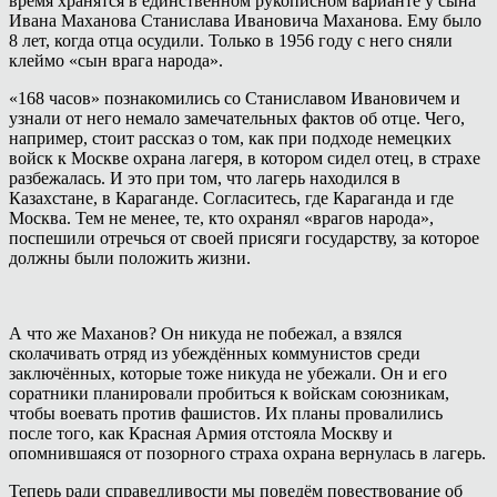
время хранятся в единственном рукописном варианте у сына
Ивана Маханова Станислава Ивановича Маханова. Ему было
8 лет, когда отца осудили. Только в 1956 году с него сняли
клеймо «сын врага народа».
«168 часов» познакомились со Станиславом Ивановичем и
узнали от него немало замечательных фактов об отце. Чего,
например, стоит рассказ о том, как при подходе немецких
войск к Москве охрана лагеря, в котором сидел отец, в страхе
разбежалась. И это при том, что лагерь находился в
Казахстане, в Караганде. Согласитесь, где Караганда и где
Москва. Тем не менее, те, кто охранял «врагов народа»,
поспешили отречься от своей присяги государству, за которое
должны были положить жизни.
А что же Маханов? Он никуда не побежал, а взялся
сколачивать отряд из убеждённых коммунистов среди
заключённых, которые тоже никуда не убежали. Он и его
соратники планировали пробиться к войскам союзникам,
чтобы воевать против фашистов. Их планы провалились
после того, как Красная Армия отстояла Москву и
опомнившаяся от позорного страха охрана вернулась в лагерь.
Теперь ради справедливости мы поведём повествование об