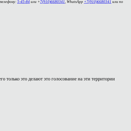
 телефону:
5-45-84
или +
7(910)6680341
, WhatsApp
+7(910)6680341
или по
его только это делают это голосование на эти территории