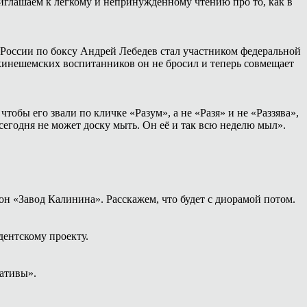
иглашаем к лёгкому и непринуждённому чтению про то, как в
России по боксу Андрей Лебедев стал участником федеральной
 кинешемских воспитанников он не бросил и теперь совмещает
тобы его звали по кличке «Разум», а не «Разя» и не «Раззява»,
сегодня не может доску мыть. Он её и так всю неделю мыл».
н «Завод Калинина». Расскажем, что будет с диорамой потом.
дентскому проекту.
ативы».