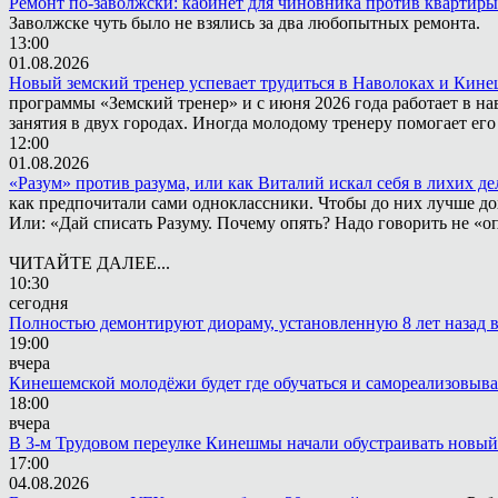
Ремонт по-заволжски: кабинет для чиновника против квартиры
Заволжске чуть было не взялись за два любопытных ремонта.
13:00
01.08.2026
Новый земский тренер успевает трудиться в Наволоках и Кин
программы «Земский тренер» и с июня 2026 года работает в н
занятия в двух городах. Иногда молодому тренеру помогает ег
12:00
01.08.2026
«Разум» против разума, или как Виталий искал себя в лихих де
как предпочитали сами одноклассники. Чтобы до них лучше дох
Или: «Дай списать Разуму. Почему опять? Надо говорить не «опя
ЧИТАЙТЕ ДАЛЕЕ...
10:30
сегодня
Полностью демонтируют диораму, установленную 8 лет назад в 
19:00
вчера
Кинешемской молодёжи будет где обучаться и самореализовыва
18:00
вчера
В 3-м Трудовом переулке Кинешмы начали обустраивать новый
17:00
04.08.2026