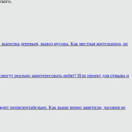
ского.
, выпилка деревьев, вывоз мусора. Как местная жительница, не
смогут реально заинтересовать ребят? Или проект для отмыва и
лядит непрезентабельно. Как выше верно заметили, часовня не