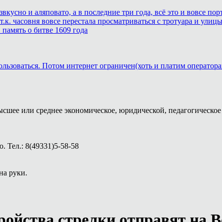
звкусно и аляповато, а в последние три года, всё это и вовсе п
.к. часовня вовсе перестала просматриваться с тротуара и улицы
память о битве 1609 года
ользоваться. Потом интернет ограничен(хоть и платим оператора
ысшее или среднее экономическое, юридической, педагогическое 
 Тел.: 8(49331)5-58-58
на руки.
ройства стрелки отправят на 