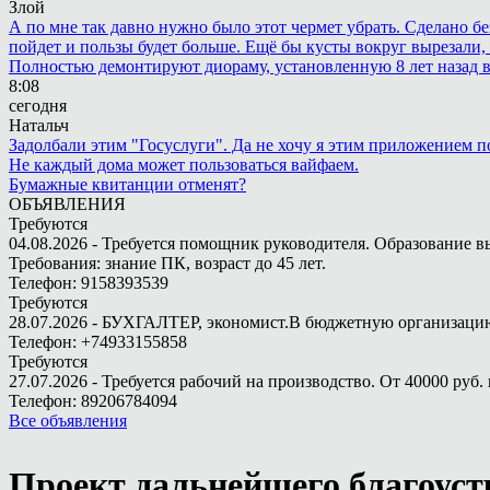
Злой
А по мне так давно нужно было этот чермет убрать. Сделано бе
пойдет и пользы будет больше. Ещё бы кусты вокруг вырезали, т
Полностью демонтируют диораму, установленную 8 лет назад в 
8:08
сегодня
Натальч
Задолбали этим "Госуслуги". Да не хочу я этим приложением п
Не каждый дома может пользоваться вайфаем.
Бумажные квитанции отменят?
ОБЪЯВЛЕНИЯ
Требуются
04.08.2026 - Требуется помощник руководителя. Образование в
Требования: знание ПК, возраст до 45 лет.
Телефон: 9158393539
Требуются
28.07.2026 - БУХГАЛТЕР, экономист.В бюджетную организацию.
Телефон: +74933155858
Требуются
27.07.2026 - Требуется рабочий на производство. От 40000 руб. 
Телефон: 89206784094
Все объявления
Проект дальнейшего благоуст