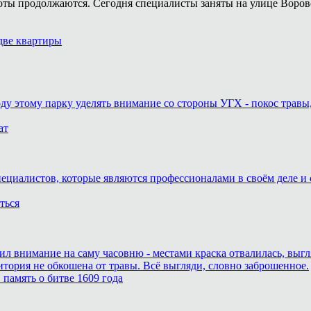
оты продолжаются. Сегодня специалисты заняты на улице Воров
две квартиры
оду этому парку уделять внимание со стороны УГХ - покос травы
ат
пециалистов, которые являются профессионалами в своём деле и 
ться
тил внимание на саму часовню - местами краска отвалилась, выг
итория не обкошена от травы. Всё выгляди, словно заброшенное.
память о битве 1609 года