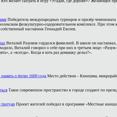
Кто желает сыграть в игру «Угадай, где дороже»? Желающих пр
ешме
Победитель международных турниров и призёр чемпионата 
аволокском физкультурно-оздоровительном комплексе. При этом
о собственный наставник Геннадий Евсеев.
лах
Виталий Разумов гордился фамилией. В школе он настаивал, ч
одило, Виталий говорил о себе при них в третьем лице: «Разум 
ть», а «всегда». Когда я хоть раз домашку делал?».
память о битве 1609 года
Место действия – Кинешма, микрорайо
ться
Такое современное пространство в городе создают по прези
 тротуар
Проект жителей победил в программе «Местные иници