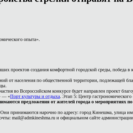
омического опыта».
ших проектов создания комфортной городской среды, победа в 
ений от населения по общественной территории, подлежащей бл
ды.
частия во Всероссийском конкурсе будет направлен проект благ
» — «
Порт культуры и отдыха
. Этап 5: Центр гастрономического
нимаются предложения от жителей города о мероприятиях по
 Они принимаются нарочно по адресу: город Кинешма, улица име
й почты: mail@admkineshma.ru и официальном сайте администраци