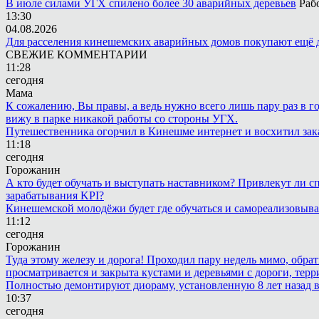
В июле силами УГХ спилено более 30 аварийных деревьев
Раб
13:30
04.08.2026
Для расселения кинешемских аварийных домов покупают ещё 
СВЕЖИЕ КОММЕНТАРИИ
11:28
сегодня
Мама
К сожалению, Вы правы, а ведь нужно всего лишь пару раз в г
вижу в парке никакой работы со стороны УГХ.
Путешественника огорчил в Кинешме интернет и восхитил зак
11:18
сегодня
Горожанин
А кто будет обучать и выступать наставником? Привлекут ли с
зарабатывания KPI?
Кинешемской молодёжи будет где обучаться и самореализовыва
11:12
сегодня
Горожанин
Туда этому железу и дорога! Проходил пару недель мимо, обра
просматривается и закрыта кустами и деревьями с дороги, терр
Полностью демонтируют диораму, установленную 8 лет назад в 
10:37
сегодня