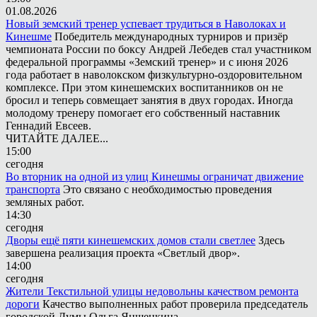
01.08.2026
Новый земский тренер успевает трудиться в Наволоках и
Кинешме
Победитель международных турниров и призёр
чемпионата России по боксу Андрей Лебедев стал участником
федеральной программы «Земский тренер» и с июня 2026
года работает в наволокском физкультурно-оздоровительном
комплексе. При этом кинешемских воспитанников он не
бросил и теперь совмещает занятия в двух городах. Иногда
молодому тренеру помогает его собственный наставник
Геннадий Евсеев.
ЧИТАЙТЕ ДАЛЕЕ...
15:00
сегодня
Во вторник на одной из улиц Кинешмы ограничат движение
транспорта
Это связано с необходимостью проведения
земляных работ.
14:30
сегодня
Дворы ещё пяти кинешемских домов стали светлее
Здесь
завершена реализация проекта «Светлый двор».
14:00
сегодня
Жители Текстильной улицы недовольны качеством ремонта
дороги
Качество выполненных работ проверила председатель
городской Думы Ольга Яншенкина.