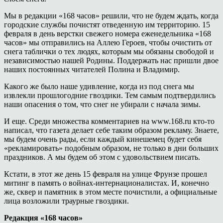
Мы в редакции «168 часов» решили, что не будем ждать, когда
городские службы почистят отведенную им территорию. 15
февраля в день верстки свежего номера еженедельника «168
часов» мы отправились на Аллею Героев, чтобы очистить от
снега таблички о тех людях, которым мы обязаны свободой и
независимостью нашей Родины. Поддержать нас пришли двое
наших постоянных читателей Полина и Владимир.
Какого же было наше удивление, когда из под снега мы
извлекли прошлогодние гвоздики. Тем самым подтвердились
наши опасения о том, что снег не убирали с начала зимы.
И еще. Среди множества комментариев на www.168.ru кто-то
написал, что газета делает себе таким образом рекламу. Знаете,
мы будем очень рады, если каждый кинешемец будет себя
«рекламировать» подобным образом, не только в дни больших
праздников. А мы будем об этом с удовольствием писать.
Кстати, в этот же день 15 февраля на улице Фрунзе прошел
митинг в память о войнах-интернационалистах. И, конечно
же, сквер и памятник в этом месте почистили, а официальные
лица возложили траурные гвоздики.
Редакция «168 часов»