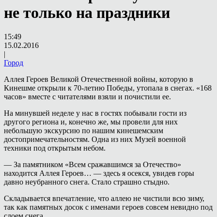
не только на праздники
15:49
15.02.2016
|
Город
Аллея Героев Великой Отечественной войны, которую в
Кинешме открыли к 70-летию Победы, утопала в снегах. «168
часов» вместе с читателями взяли и почистили ее.
На минувшей неделе у нас в гостях побывали гости из
другого региона и, конечно же, мы провели для них
небольшую экскурсию по нашим кинешемским
достопримечательностям. Одна из них Музей военной
техники под открытым небом.
— За памятником «Всем сражавшимся за Отечество»
находится Аллея Героев… — здесь я осекся, увидев горы
давно неубранного снега. Стало страшно стыдно.
Складывается впечатление, что аллею не чистили всю зиму,
так как памятных досок с именами героев совсем невидно под
слоем снега.