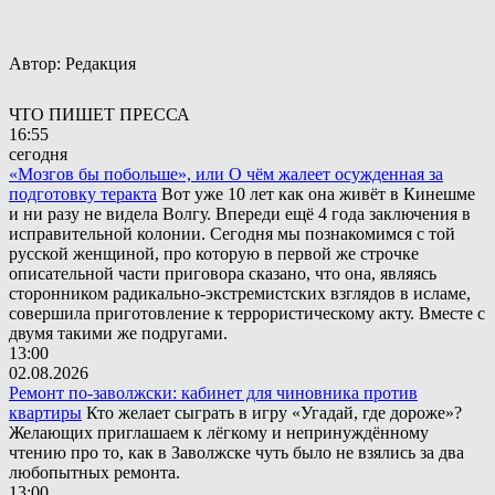
Автор: Редакция
ЧТО ПИШЕТ ПРЕССА
16:55
сегодня
«Мозгов бы побольше», или О чём жалеет осужденная за
подготовку теракта
Вот уже 10 лет как она живёт в Кинешме
и ни разу не видела Волгу. Впереди ещё 4 года заключения в
исправительной колонии. Сегодня мы познакомимся с той
русской женщиной, про которую в первой же строчке
описательной части приговора сказано, что она, являясь
сторонником радикально-экстремистских взглядов в исламе,
совершила приготовление к террористическому акту. Вместе с
двумя такими же подругами.
13:00
02.08.2026
Ремонт по-заволжски: кабинет для чиновника против
квартиры
Кто желает сыграть в игру «Угадай, где дороже»?
Желающих приглашаем к лёгкому и непринуждённому
чтению про то, как в Заволжске чуть было не взялись за два
любопытных ремонта.
13:00