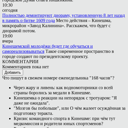
10:30
сегодня
Полностью демонтируют диораму, установленную 8 лет назад
в память о битве 1609 года
Место действия – Кинешма,
микрорайон «Завод Калинина». Расскажем, что будет с
диорамой потом.
19:00
вчера
Кинешемской молодёжи будет где обучаться и
самореализовываться
Такое современное пространство в
городе создают по президентскому проекту.
КОММЕНТАРИИ
Комментариев пока нет
Добавить
Что пишут в свежем номере еженедельника "168 часов"?
Через жару и ливень: как водномоторники со всей
страны боролись за медали в Кинешме.
Кинешемка о реакции на непорядок с тротуаром: "Я
даже не ожидала".
"Мозгов бы побольше", или О чём жалеет осуждённая за
подготовку теракта.
Кризис командного спорта в Кинешме: при чём тут
медкомиссия и родители юных спортсменов?