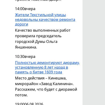
14:00
вчера
Жители Текстильной улицы
недовольны качеством ремонта
дороги
Качество выполненных работ
проверила председатель
городской Думы Ольга
Яншенкина.
10:30
вчера
Полностью демонтируют диораму,
установленную 8 лет назад в
память о битве 1609 года
Место действия – Кинешма,
микрорайон «Завод Калинина».
Расскажем, что будет с диорамой
потом.
19:00
06.08.2026