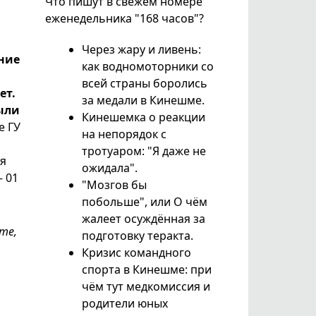
Что пишут в свежем номере
еженедельника "168 часов"?
Через жару и ливень:
ние
как водномоторники со
всей страны боролись
ет.
за медали в Кинешме.
были
Кинешемка о реакции
е ГУ
на непорядок с
тротуаром: "Я даже не
ая
ожидала".
— 01
"Мозгов бы
побольше", или О чём
жалеет осуждённая за
те,
подготовку теракта.
Кризис командного
спорта в Кинешме: при
чём тут медкомиссия и
родители юных