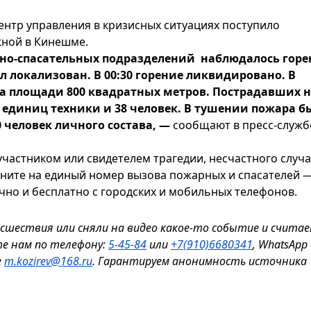
ентр управления в кризисных ситуациях поступило
жной в Кинешме.
но-спасательных подразделений наблюдалось горе
ыл локализован. В 00:30 горение ликвидировано. В
на площади 800 квадратных метров. Пострадавших н
2 единиц техники и 38 человек. В тушении пожара 
 человек личного состава, —
сообщают в пресс-служб
участником или свидетелем трагедии, несчастного случ
оните на единый номер вызова пожарных и спасателей 
чно и бесплатно с городских и мобильных телефонов.
исшествия или сняли на видео какое-то событие и считае
те нам по телефону:
5-45-84
или
+7(910)6680341
, WhatsApp
е
m.kozirev@168.ru
. Гарантируем анонимность источника