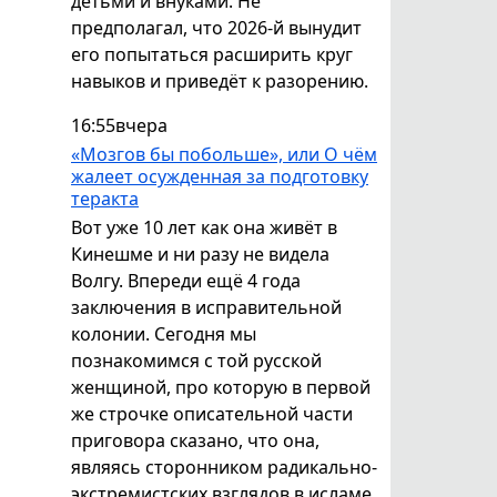
детьми и внуками. Не
предполагал, что 2026-й вынудит
его попытаться расширить круг
навыков и приведёт к разорению.
16:55
вчера
«Мозгов бы побольше», или О чём
жалеет осужденная за подготовку
теракта
Вот уже 10 лет как она живёт в
Кинешме и ни разу не видела
Волгу. Впереди ещё 4 года
заключения в исправительной
колонии. Сегодня мы
познакомимся с той русской
женщиной, про которую в первой
же строчке описательной части
приговора сказано, что она,
являясь сторонником радикально-
экстремистских взглядов в исламе,