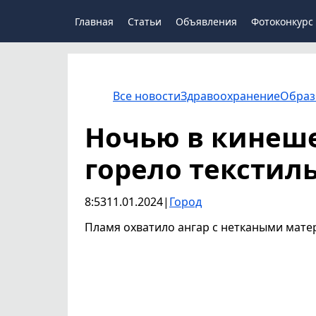
Главная
Статьи
Объявления
Фотоконкурс
Все новости
Здравоохранение
Образ
Ночью в кинеш
горело текстил
8:53
11.01.2024
|
Город
Пламя охватило ангар с неткаными мате