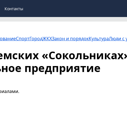
Контакты
ование
Спорт
Город
ЖКХ
Закон и порядок
Культура
Люди с 
емских «Сокольниках
ьное предприятие
риалами.