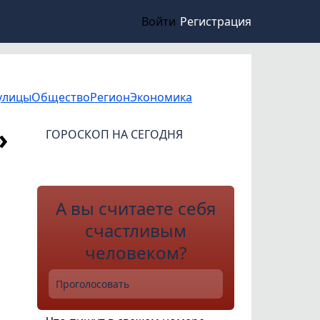
Войти
Регистрация
улицы
Общество
Регион
Экономика
»
ГОРОСКОП НА СЕГОДНЯ
А вы считаете себя
счастливым
человеком?
Проголосовать