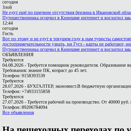
сегодня
Злой
Не едут ещё по причине отсутствия бензина в Ивановской обла
Путешественника огорчил в Кинешме интернет и восхитил зак
12:44
сегодня
Гость
Вот по этому и не едут в текущем году к нам туристы самостоя
достопримечательности узнать, ни Гугл - карты не работают, н
Путешественника огорчил в Кинешме интернет и восхитил зак
ОБЪЯВЛЕНИЯ
Требуются
04.08.2026 - Требуется помощник руководителя. Образование в
Требования: знание ПК, возраст до 45 лет.
Телефон: 9158393539
Требуются
28.07.2026 - БУХГАЛТЕР, экономист.В бюджетную организацию.
Телефон: +74933155858
Требуются
27.07.2026 - Требуется рабочий на производство. От 40000 руб. 
Телефон: 89206784094
Все объявления
На пешеходных переходах по 