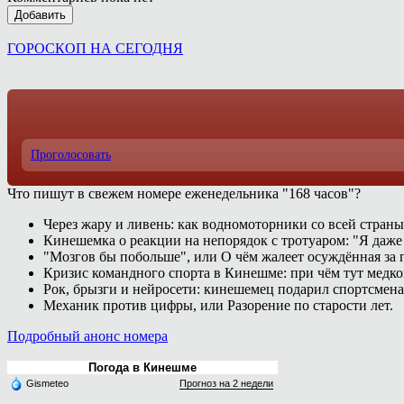
Добавить
ГОРОСКОП НА СЕГОДНЯ
Проголосовать
Что пишут в свежем номере еженедельника "168 часов"?
Через жару и ливень: как водномоторники со всей страны
Кинешемка о реакции на непорядок с тротуаром: "Я даже
"Мозгов бы побольше", или О чём жалеет осуждённая за п
Кризис командного спорта в Кинешме: при чём тут медк
Рок, брызги и нейросети: кинешемец подарил спортсмен
Механик против цифры, или Разорение по старости лет.
Подробный анонс номера
Погода в Кинешме
Gismeteo
Прогноз на 2 недели