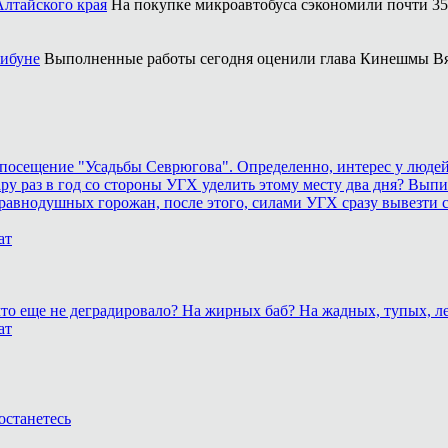
Алтайского края
На покупке микроавтобуса сэкономили почти 35
рибуне
Выполненные работы сегодня оценили глава Кинешмы Вя
осещение "Усадьбы Севрюгова". Определенно, интерес у людей к
у раз в год со стороны УГХ уделить этому месту два дня? Выпил
равнодушных горожан, после этого, силами УГХ сразу вывезти 
ат
, что еще не деградировало? На жирных баб? На жадных, тупых,
ат
останетесь