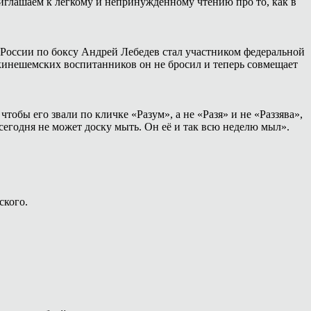
иглашаем к лёгкому и непринуждённому чтению про то, как в
России по боксу Андрей Лебедев стал участником федеральной
 кинешемских воспитанников он не бросил и теперь совмещает
тобы его звали по кличке «Разум», а не «Разя» и не «Раззява»,
сегодня не может доску мыть. Он её и так всю неделю мыл».
ского.