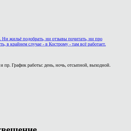
. Ни жильё подобрать, ни отзывы почитать, ни про
 в крайнем случае - в Кострому - там всё работает.
и пр. График работы: день, ночь, отсыпной, выходной.
свещение