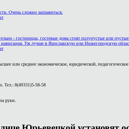
сти. Очень сложно заправиться.
ат
тельно - гостиницы, гостевые дома стоят полупустые или пустые
и навигация. Уж лучше в Ярославскую или Нижегородскую область,
ат
ысшее или среднее экономическое, юридической, педагогическое 
 Тел.: 8(49331)5-58-58
на руки.
улице Юрьевецкой установят о