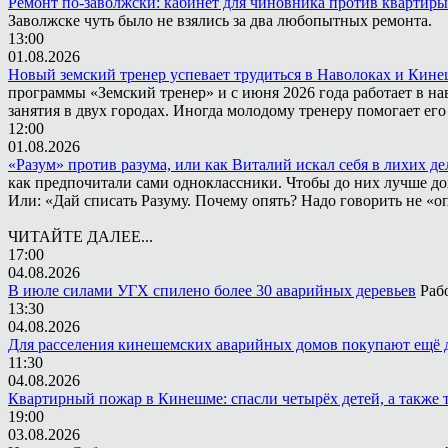
Ремонт по-заволжски: кабинет для чиновника против квартиры
Заволжске чуть было не взялись за два любопытных ремонта.
13:00
01.08.2026
Новый земский тренер успевает трудиться в Наволоках и Кин
программы «Земский тренер» и с июня 2026 года работает в н
занятия в двух городах. Иногда молодому тренеру помогает ег
12:00
01.08.2026
«Разум» против разума, или как Виталий искал себя в лихих де
как предпочитали сами одноклассники. Чтобы до них лучше дох
Или: «Дай списать Разуму. Почему опять? Надо говорить не «опя
ЧИТАЙТЕ ДАЛЕЕ...
17:00
04.08.2026
В июле силами УГХ спилено более 30 аварийных деревьев
Раб
13:30
04.08.2026
Для расселения кинешемских аварийных домов покупают ещё 
11:30
04.08.2026
Квартирный пожар в Кинешме: спасли четырёх детей, а также 
19:00
03.08.2026