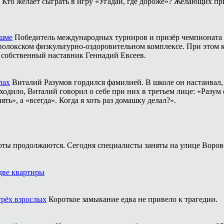
Кто желает сыграть в игру «Угадай, где дороже»? Желающих пр
ешме
Победитель международных турниров и призёр чемпионата 
аволокском физкультурно-оздоровительном комплексе. При этом
о собственный наставник Геннадий Евсеев.
лах
Виталий Разумов гордился фамилией. В школе он настаивал, ч
одило, Виталий говорил о себе при них в третьем лице: «Разум 
ть», а «всегда». Когда я хоть раз домашку делал?».
оты продолжаются. Сегодня специалисты заняты на улице Воров
две квартиры
трёх взрослых
Короткое замыкание едва не привело к трагедии.