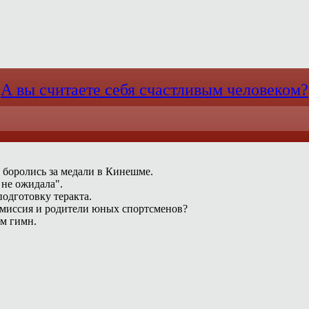
А вы считаете себя счастливым человеком?
 боролись за медали в Кинешме.
 не ожидала".
одготовку теракта.
омиссия и родители юных спортсменов?
ам гимн.