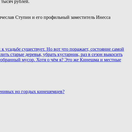
 тысяч рублей.
чеслав Ступин и его профильный заместитель Инесса
 усадьбе существует. Но вот что поражает, состояние самой
ить старые деревья, убрать кустарник, раз в сезон выкосить
собранный мусор. Хотя о чём я? Это же Кинешма и местные
 ленивых но гордых кинешемцев?