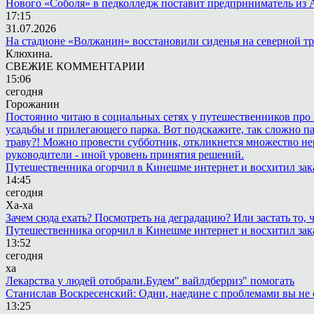
Нового «Соболя» в педколледж поставит предприниматель из 
17:15
31.07.2026
На стадионе «Волжанин» восстановили сиденья на северной т
Клюхина.
СВЕЖИЕ КОММЕНТАРИИ
15:06
сегодня
Горожанин
Постоянно читаю в социальных сетях у путешественников про п
усадьбы и прилегающего парка. Вот подскажите, так сложно пар
траву?! Можно провести субботник, откликнется множество не
руководители - иной уровень принятия решений.
Путешественника огорчил в Кинешме интернет и восхитил зак
14:45
сегодня
Ха-ха
Зачем сюда ехать? Посмотреть на деградацию? Или застать то
Путешественника огорчил в Кинешме интернет и восхитил зак
13:52
сегодня
ха
Лекарства у людей отобрали.Будем" вайлдберриз" помогать
Станислав Воскресенский: Одни, наедине с проблемами вы не 
13:25