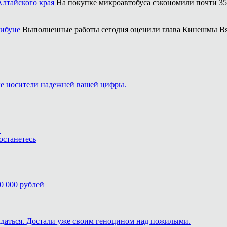
Алтайского края
На покупке микроавтобуса сэкономили почти 35
рибуне
Выполненные работы сегодня оценили глава Кинешмы Вя
ые носители надежней вашей цифры.
.
останетесь
0 000 рублей
ждаться. Достали уже своим геноцином над пожилыми.