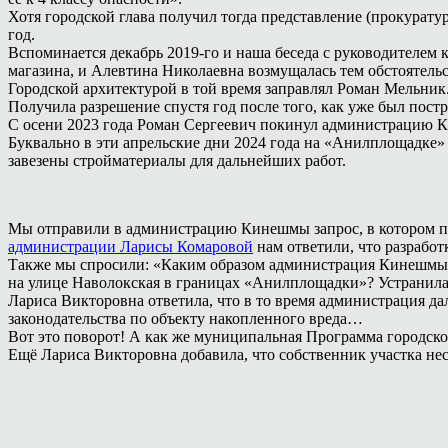
Хотя городской глава получил тогда представление (прокурату
год.
Вспоминается декабрь 2019-го и наша беседа с руководителе
магазина, и Алевтина Николаевна возмущалась тем обстоятельст
Городской архитектурой в той время заправлял Роман Мельник.
Получила разрешение спустя год после того, как уже был пост
С осени 2023 года Роман Сергеевич покинул администрацию К
Буквально в эти апрельские дни 2024 года на «Анилплощадке»
завезены стройматериалы для дальнейших работ.
Мы отправили в администрацию Кинешмы запрос, в котором по
администрации Ларисы Комаровой
нам ответили, что разработ
Также мы спросили: «Каким образом администрация Кинешмы о
на улице Наволокская в границах «Анилплощадки»? Устранила
Лариса Викторовна ответила, что в то время администрация да
законодательства по объекту накопленного вреда…
Вот это поворот! А как же муниципальная Программа городско
Ещё Лариса Викторовна добавила, что собственник участка нес