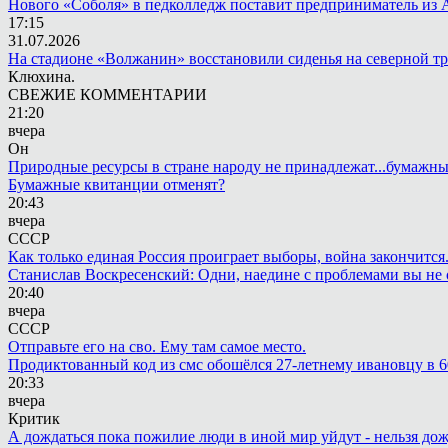
Нового «Соболя» в педколледж поставит предприниматель из 
17:15
31.07.2026
На стадионе «Волжанин» восстановили сиденья на северной т
Клюхина.
СВЕЖИЕ КОММЕНТАРИИ
21:20
вчера
Он
Природные ресурсы в стране народу не принадлежат...бумажн
Бумажные квитанции отменят?
20:43
вчера
СССР
Как только единая Россия проиграет выборы, война закончится
Станислав Воскресенский: Одни, наедине с проблемами вы не 
20:40
вчера
СССР
Отправьте его на сво. Ему там самое место.
Продиктованный код из смс обошёлся 27-летнему ивановцу в 6
20:33
вчера
Критик
А дождаться пока пожилие люди в иной мир уйдут - нельзя до