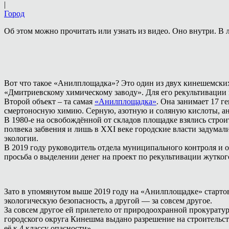
|
Город
Об этом можно прочитать или узнать из видео. Оно внутри. В л
Вот что такое «Анилплощадка»? Это один из двух кинешемски
«Дмитриевскому химическому заводу». Для его рекультивации в
Второй объект – та самая
«Анилплощадка»
. Она занимает 17 г
смертоносную химию. Серную, азотную и соляную кислоты, анили
В 1980-е на освобождённой от складов площадке взялись строи
полвека забвения и лишь в ХХI веке городские власти задума
экологии.
В 2019 году руководитель отдела муниципального контроля и
просьба о выделении денег на проект по рекультивации жуткого 
Зато в упомянутом выше 2019 году на «Анилплощадке» стартов
экологическую безопасность, а другой — за совсем другое.
За совсем другое ей прилетело от природоохранной прокурату
городского округа Кинешма выдано разрешение на строительст
её к 4 классу опасности».