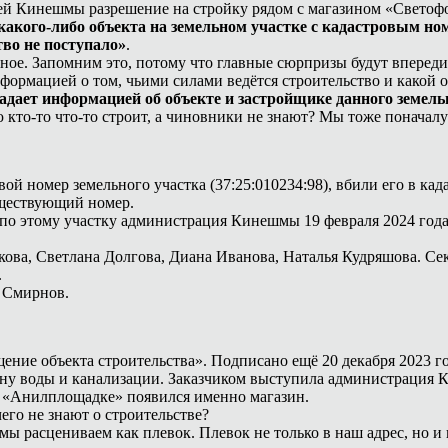
ей Кинешмы разрешение на стройку рядом с магазином «Светоф
какого-либо объекта на земельном участке с кадастровым н
тво не поступало»
.
ьное. Запомним это, потому что главные сюрпризы будут впереди
рмацией о том, чьими силами ведётся строительство и какой о
ает информацией об объекте и застройщике данного земель
то-то что-то строит, а чиновники не знают? Мы тоже поначалу с
й номер земельного участка (37:25:010234:98), вбили его в кад
уществующий номер.
по этому участку администрация Кинешмы 19 февраля 2024 года 
ва, Светлана Долгова, Диана Иванова, Наталья Кудряшова. Сек
.
 Смирнов.
щение объекта строительства». Подписано ещё 20 декабря 2023 
у воды и канализации. Заказчиком выступила администрация Ки
на «Анилплощадке» появился именно магазин.
его не знают о строительстве?
ы расцениваем как плевок. Плевок не только в наш адрес, но и в