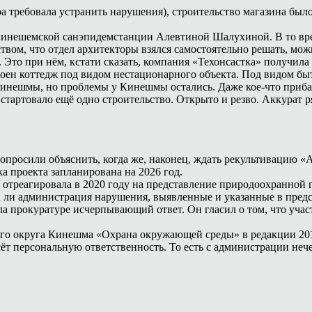
ра требовала устранить нарушения), строительство магазина был
м кинешемской санэпидемстанции Алевтиной Шалухиной. В то вр
вом, что отдел архитекторы взялся самостоятельно решать, можн
 Это при нём, кстати сказать, компания «Техонсастка» получил
роен коттедж под видом нестационарного объекта. Под видом бы
инешмы, но проблемы у Кинешмы остались. Даже кое-что приба
 стартовало ещё одно строительство. Открыто и резво. Аккурат
просили объяснить, когда же, наконец, ждать рекультивацию «
ка проекта запланирована на 2026 год.
треагировала в 2020 году на представление природоохранной п
 ли администрация нарушения, выявленные и указанные в пред
ла прокуратуре исчерпывающий ответ. Он гласил о том, что уча
го округа Кинешма «Охрана окружающей среды» в редакции 2017
ёт персональную ответственность. То есть с администрации неч