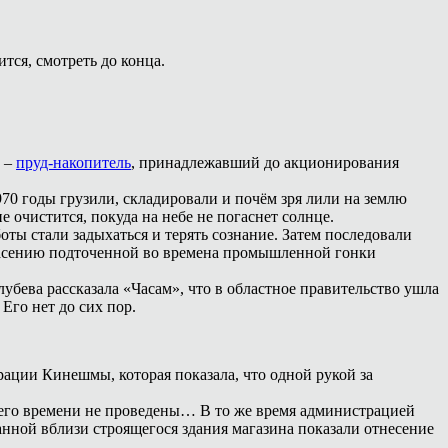
тся, смотреть до конца.
т –
пруд-накопитель
, принадлежавший до акционирования
970 годы грузили, складировали и почём зря лили на землю
 очистится, покуда на небе не погаснет солнце.
ты стали задыхаться и терять сознание. Затем последовали
 спасению подточенной во времена промышленной гонки
ева рассказала «Часам», что в областное правительство ушла
Его нет до сих пор.
ации Кинешмы, которая показала, что одной рукой за
щего времени не проведены… В то же время администрацией
нной вблизи строящегося здания магазина показали отнесение