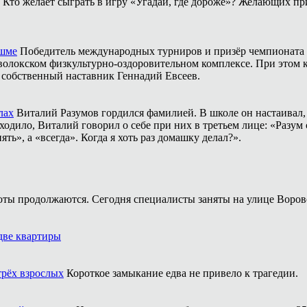
Кто желает сыграть в игру «Угадай, где дороже»? Желающих пр
ешме
Победитель международных турниров и призёр чемпионата 
аволокском физкультурно-оздоровительном комплексе. При этом
о собственный наставник Геннадий Евсеев.
лах
Виталий Разумов гордился фамилией. В школе он настаивал, ч
одило, Виталий говорил о себе при них в третьем лице: «Разум 
ть», а «всегда». Когда я хоть раз домашку делал?».
оты продолжаются. Сегодня специалисты заняты на улице Воров
две квартиры
трёх взрослых
Короткое замыкание едва не привело к трагедии.