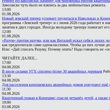
Ремонт по-заволжски: кабинет для чиновника против квартиры
Заволжске чуть было не взялись за два любопытных ремонта.
13:00
01.08.2026
Новый земский тренер успевает трудиться в Наволоках и Кин
программы «Земский тренер» и с июня 2026 года работает в н
занятия в двух городах. Иногда молодому тренеру помогает ег
12:00
01.08.2026
«Разум» против разума, или как Виталий искал себя в лихих де
как предпочитали сами одноклассники. Чтобы до них лучше дох
Или: «Дай списать Разуму. Почему опять? Надо говорить не «опя
ЧИТАЙТЕ ДАЛЕЕ...
17:00
04.08.2026
В июле силами УГХ спилено более 30 аварийных деревьев
Раб
13:30
04.08.2026
Для расселения кинешемских аварийных домов покупают ещё 
11:30
04.08.2026
Квартирный пожар в Кинешме: спасли четырёх детей, а также 
19:00
03.08.2026