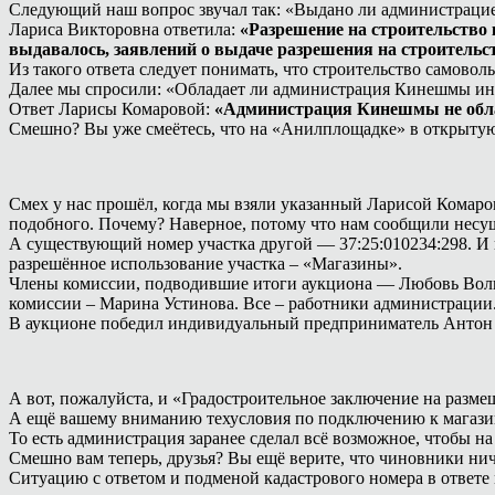
Следующий наш вопрос звучал так: «Выдано ли администраци
Лариса Викторовна ответила:
«Разрешение на строительство 
выдавалось, заявлений о выдаче разрешения на строительс
Из такого ответа следует понимать, что строительство самовол
Далее мы спросили: «Обладает ли администрация Кинешмы инфо
Ответ Ларисы Комаровой:
«Администрация Кинешмы не облад
Смешно? Вы уже смеётесь, что на «Анилплощадке» в открытую к
Смех у нас прошёл, когда мы взяли указанный Ларисой Комарово
подобного. Почему? Наверное, потому что нам сообщили нес
А существующий номер участка другой — 37:25:010234:298. И 
разрешённое использование участка – «Магазины».
Члены комиссии, подводившие итоги аукциона — Любовь Волко
комиссии – Марина Устинова. Все – работники администрации
В аукционе победил индивидуальный предприниматель Антон
А вот, пожалуйста, и «Градостроительное заключение на разме
А ещё вашему вниманию техусловия по подключению к магазин
То есть администрация заранее сделал всё возможное, чтобы 
Смешно вам теперь, друзья? Вы ещё верите, что чиновники нич
Ситуацию с ответом и подменой кадастрового номера в ответе м