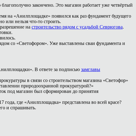
о благополучно закончено. Это магазин работает уже четвёртый
емя на «Анилплощадке» появился как раз фундамент будущего
о или нельзя что-то строить.
а разрешение на
строительство рядом с усадьбой Севрюгова
.
товки.
вилось.
 рядом со «Светофором». Уже выставлены сваи фундамента и
Анилплощадки». В ответе за подписью
замглавы
рокуратуры в связи со строительством магазина «Светофор»
ставлении природоохранной прокуратурой?»
сток под магазин был сформирован до принятия
 года, где «Анилплощадка» представлена во всей красе?
его и спрашивать.