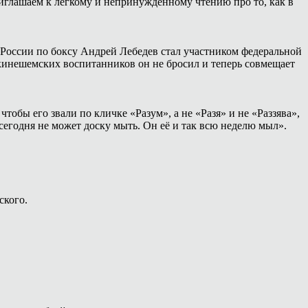
иглашаем к лёгкому и непринуждённому чтению про то, как в
России по боксу Андрей Лебедев стал участником федеральной
 кинешемских воспитанников он не бросил и теперь совмещает
тобы его звали по кличке «Разум», а не «Разя» и не «Раззява»,
сегодня не может доску мыть. Он её и так всю неделю мыл».
ского.