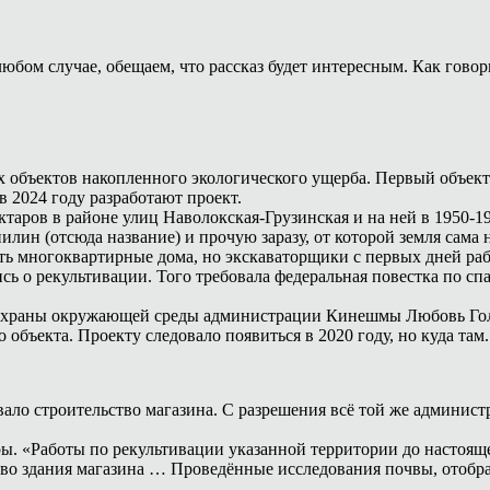
юбом случае, обещаем, что рассказ будет интересным. Как говори
х объектов накопленного экологического ущерба. Первый объек
 2024 году разработают проект.
ектаров в районе улиц Наволокская-Грузинская и на ней в 1950-1
н (отсюда название) и прочую заразу, от которой земля сама не
ть многоквартирные дома, но экскаваторщики с первых дней рабо
лись о рекультивации. Того требовала федеральная повестка по
 охраны окружающей среды администрации Кинешмы Любовь Голуб
объекта. Проекту следовало появиться в 2020 году, но куда там. 
ало строительство магазина. С разрешения всё той же администр
ры. «Работы по рекультивации указанной территории до настоя
во здания магазина … Проведённые исследования почвы, отобра