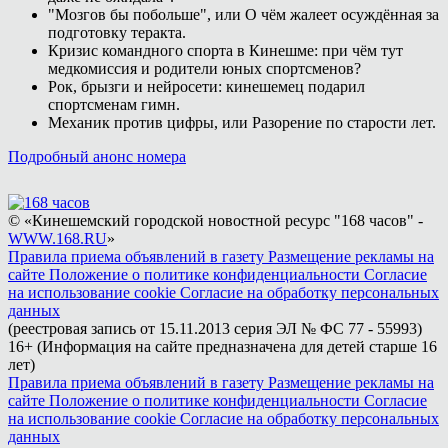
"Мозгов бы побольше", или О чём жалеет осуждённая за
подготовку теракта.
Кризис командного спорта в Кинешме: при чём тут
медкомиссия и родители юных спортсменов?
Рок, брызги и нейросети: кинешемец подарил
спортсменам гимн.
Механик против цифры, или Разорение по старости лет.
Подробный анонс номера
© «Кинешемский городской новостной ресурс "168 часов" -
WWW.168.RU
»
Правила приема объявлений в газету
Размещение рекламы на
сайте
Положение о политике конфиденциальности
Согласие
на использование cookie
Согласие на обработку персональных
данных
(реестровая запись от 15.11.2013 серия ЭЛ № ФС 77 - 55993)
16+ (Информация на сайте предназначена для детей старше 16
лет)
Правила приема объявлений в газету
Размещение рекламы на
сайте
Положение о политике конфиденциальности
Согласие
на использование cookie
Согласие на обработку персональных
данных