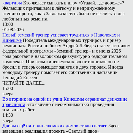
квартиры
Кто желает сыграть в игру «Угадай, где дороже»?
Желающих приглашаем к лёгкому и непринуждённому
чтению про то, как в Заволжске чуть было не взялись за два
любопытных ремонта.
13:00
01.08.2026
Новый земский тренер успевает трудиться в Наволоках и
Кинешме
Победитель международных турниров и призёр
чемпионата России по боксу Андрей Лебедев стал участником
федеральной программы «Земский тренер» и с июня 2026
года работает в наволокском физкультурно-оздоровительном
комплексе. При этом кинешемских воспитанников он не
бросил и теперь совмещает занятия в двух городах. Иногда
молодому тренеру помогает его собственный наставник
Геннадий Евсеев.
ЧИТАЙТЕ ДАЛЕЕ...
15:00
вчера
Во вторник на одной из улиц Кинешмы ограничат движение
транспорта
Это связано с необходимостью проведения
земляных работ.
14:30
вчера
Дворы ещё пяти кинешемских домов стали светлее
Здесь
завершена реализация проекта «Светлый двор».