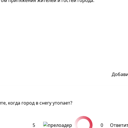
том притяжения жителей и гостей города.
Добав
е, когда город в снегу утопает?
5
0
Ответи