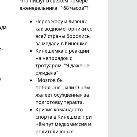
Что пишут в свежем номере
еженедельника "168 часов"?
Через жару и ливень:
ода
как водномоторники со
всей страны боролись
за медали в Кинешме.
с-
Кинешемка о реакции
на непорядок с
тротуаром: "Я даже не
ожидала".
я
"Мозгов бы
побольше", или О чём
жалеет осуждённая за
подготовку теракта.
Кризис командного
спорта в Кинешме: при
чём тут медкомиссия и
родители юных