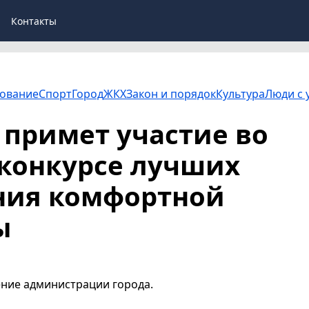
Контакты
ование
Спорт
Город
ЖКХ
Закон и порядок
Культура
Люди с 
примет участие во
конкурсе лучших
ния комфортной
ы
ние администрации города.