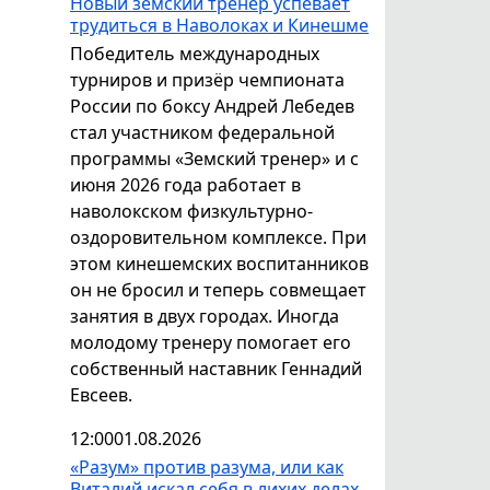
Новый земский тренер успевает
трудиться в Наволоках и Кинешме
Победитель международных
турниров и призёр чемпионата
России по боксу Андрей Лебедев
стал участником федеральной
программы «Земский тренер» и с
июня 2026 года работает в
наволокском физкультурно-
оздоровительном комплексе. При
этом кинешемских воспитанников
он не бросил и теперь совмещает
занятия в двух городах. Иногда
молодому тренеру помогает его
собственный наставник Геннадий
Евсеев.
12:00
01.08.2026
«Разум» против разума, или как
Виталий искал себя в лихих делах