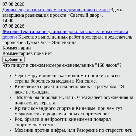
07.08.2026
Дворы ещё пяти кинешемских домов стали светлее
Здесь
завершена реализация проекта «Светлый двор».
14:00
07.08.2026
Жители Текстильной улицы недовольны качеством ремонта
дороги
Качество выполненных работ проверила председатель
городской Думы Ольга Яншенкина.
Комментарии
Комментариев пока нет
Добавить
Что пишут в свежем номере еженедельника "168 часов"?
Через жару и ливень: как водномоторники со всей
страны боролись за медали в Кинешме.
Кинешемка о реакции на непорядок с тротуаром: "Я
даже не ожидала".
"Мозгов бы побольше", или О чём жалеет осуждённая за
подготовку теракта.
Кризис командного спорта в Кинешме: при чём тут
медкомиссия и родители юных спортсменов?
Рок, брызги и нейросети: кинешемец подарил
спортсменам гимн.
Механик против цифры, или Разорение по старости лет.