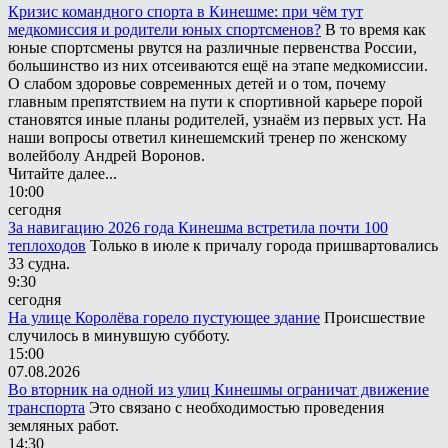
Кризис командного спорта в Кинешме: при чём тут
медкомиссия и родители юных спортсменов?
В то время как
юные спортсмены рвутся на различные первенства России,
большинство из них отсеиваются ещё на этапе медкомиссии.
О слабом здоровье современных детей и о том, почему
главным препятствием на пути к спортивной карьере порой
становятся иные планы родителей, узнаём из первых уст. На
наши вопросы ответил кинешемский тренер по женскому
волейболу Андрей Воронов.
Читайте далее...
10:00
сегодня
За навигацию 2026 года Кинешма встретила почти 100
теплоходов
Только в июле к причалу города пришвартовались
33 судна.
9:30
сегодня
На улице Королёва горело пустующее здание
Происшествие
случилось в минувшую субботу.
15:00
07.08.2026
Во вторник на одной из улиц Кинешмы ограничат движение
транспорта
Это связано с необходимостью проведения
земляных работ.
14:30