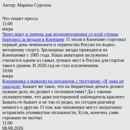
Автор: Марина Сургина
Что пишет пресса
11:00
вчера
Через жару и ливень: как водномоторники со всей страны
боролись за медали в Кинешме
31 июля в Кинешме стартовал
первый день чемпионата и первенства России по водно-
моторному спорту. Зрелищные заезды проводятся на
Кинешемке с 1985 года. Наша акватория заслуженно
считается одним из самых лучших мест в России для стартов
такого уровня. И 2026 год не стал исключением.
10:00
вчера
Кинешемка о реакции на непорядок с тротуаром: «Я даже не
ожидала»
Бывает же такое, что на бюджетные деньги делают
нужное дело, но делают с оплошностями? Да с такими
оплошностями, что даже посторонний наблюдатель краснеет.
Бывать-то бывает и не так-то редко, но сегодня разговор
немного о другом. О том, как чиновники могут оперативно
исправлять упомянутые оплошности. Если, конечно, сами
горожане не молчат.
11:00
08.08.2026