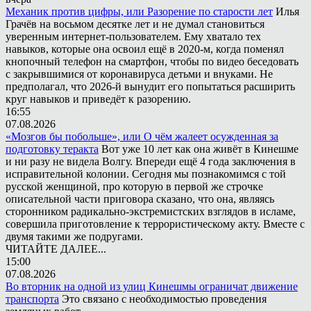
Механик против цифры, или Разорение по старости лет
Илья
Грачёв на восьмом десятке лет и не думал становиться
уверенным интернет-пользователем. Ему хватало тех
навыков, которые она освоил ещё в 2020-м, когда поменял
кнопочный телефон на смартфон, чтобы по видео беседовать
с закрывшимися от коронавируса детьми и внуками. Не
предполагал, что 2026-й вынудит его попытаться расширить
круг навыков и приведёт к разорению.
16:55
07.08.2026
«Мозгов бы побольше», или О чём жалеет осужденная за
подготовку теракта
Вот уже 10 лет как она живёт в Кинешме
и ни разу не видела Волгу. Впереди ещё 4 года заключения в
исправительной колонии. Сегодня мы познакомимся с той
русской женщиной, про которую в первой же строчке
описательной части приговора сказано, что она, являясь
сторонником радикально-экстремистских взглядов в исламе,
совершила приготовление к террористическому акту. Вместе с
двумя такими же подругами.
ЧИТАЙТЕ ДАЛЕЕ...
15:00
07.08.2026
Во вторник на одной из улиц Кинешмы ограничат движение
транспорта
Это связано с необходимостью проведения