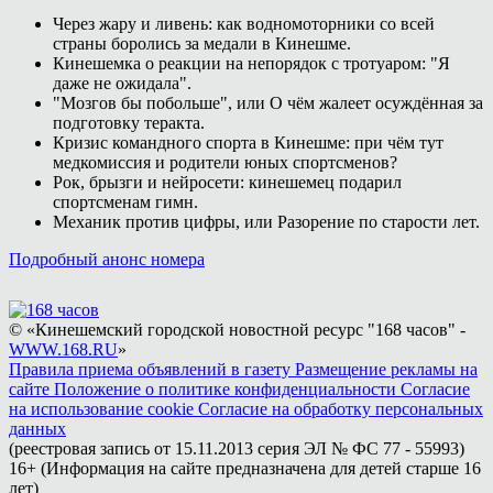
Через жару и ливень: как водномоторники со всей
страны боролись за медали в Кинешме.
Кинешемка о реакции на непорядок с тротуаром: "Я
даже не ожидала".
"Мозгов бы побольше", или О чём жалеет осуждённая за
подготовку теракта.
Кризис командного спорта в Кинешме: при чём тут
медкомиссия и родители юных спортсменов?
Рок, брызги и нейросети: кинешемец подарил
спортсменам гимн.
Механик против цифры, или Разорение по старости лет.
Подробный анонс номера
© «Кинешемский городской новостной ресурс "168 часов" -
WWW.168.RU
»
Правила приема объявлений в газету
Размещение рекламы на
сайте
Положение о политике конфиденциальности
Согласие
на использование cookie
Согласие на обработку персональных
данных
(реестровая запись от 15.11.2013 серия ЭЛ № ФС 77 - 55993)
16+ (Информация на сайте предназначена для детей старше 16
лет)