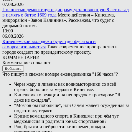
07.08.2026
Полностью демонтируют диораму, установленную 8 лет назад
в память о битве 1609 года
Место действия – Кинешма,
микрорайон «Завод Калинина». Расскажем, что будет с
диорамой потом.
19:00
06.08.2026
Кинешемской молодёжи будет где обучаться и
самореализовываться
Такое современное пространство в
городе создают по президентскому проекту.
КОММЕНТАРИИ
Комментариев пока нет
Добавить
Что пишут в свежем номере еженедельника "168 часов"?
Через жару и ливень: как водномоторники со всей
страны боролись за медали в Кинешме.
Кинешемка о реакции на непорядок с тротуаром: "Я
даже не ожидала".
"Мозгов бы побольше", или О чём жалеет осуждённая за
подготовку теракта.
Кризис командного спорта в Кинешме: при чём тут
медкомиссия и родители юных спортсменов?
Рок, брызги и нейросети: кинешемец подарил
спортсменам гимн.