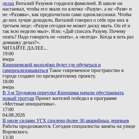
делах
Виталий Разумов гордился фамилией. В школе он
настаивал, чтобы его звали по кличке «Разум», а не «Разя» и
не «Раззява», как предпочитали сами одноклассники. Чтобы
до них лучше доходило, Виталий говорил о себе при них в
третьем лице: «Разум сегодня не может доску мыть. Он её и
так всю неделю мыл». Или: «Дай списать Разуму. Почему
опять? Надо говорить не «опять», а «всегда». Когда я хоть раз
домашку делал?».
ЧИТАЙТЕ ДАЛЕЕ...
19:00
вчера
Кинешемской молодёжи будет где обучаться и
самореализовываться
Такое современное пространство в
городе создают по президентскому проекту.
18:00
вчера
В 3-м Трудовом переулке Кинешмы начали обустраивать
новый тротуар
Проект жителей победил в программе
«Местные инициативы».
17:00
04.08.2026
В июле силами УГХ спилено более 30 аварийных деревьев
Работы продолжаются. Сегодня специалисты заняты на улице
Воровского.
13:30