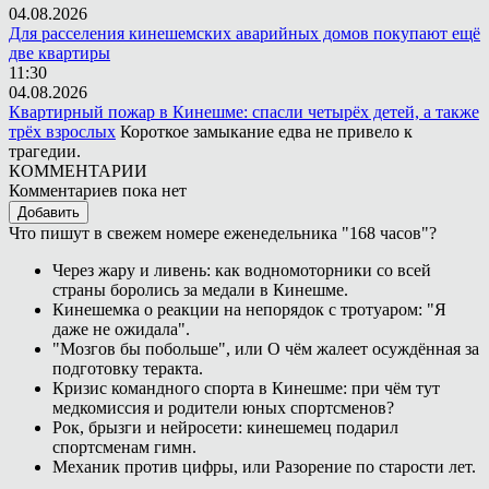
04.08.2026
Для расселения кинешемских аварийных домов покупают ещё
две квартиры
11:30
04.08.2026
Квартирный пожар в Кинешме: спасли четырёх детей, а также
трёх взрослых
Короткое замыкание едва не привело к
трагедии.
КОММЕНТАРИИ
Комментариев пока нет
Добавить
Что пишут в свежем номере еженедельника "168 часов"?
Через жару и ливень: как водномоторники со всей
страны боролись за медали в Кинешме.
Кинешемка о реакции на непорядок с тротуаром: "Я
даже не ожидала".
"Мозгов бы побольше", или О чём жалеет осуждённая за
подготовку теракта.
Кризис командного спорта в Кинешме: при чём тут
медкомиссия и родители юных спортсменов?
Рок, брызги и нейросети: кинешемец подарил
спортсменам гимн.
Механик против цифры, или Разорение по старости лет.