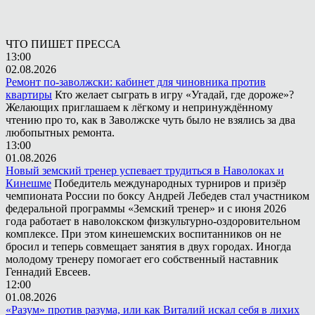
ЧТО ПИШЕТ ПРЕССА
13:00
02.08.2026
Ремонт по-заволжски: кабинет для чиновника против
квартиры
Кто желает сыграть в игру «Угадай, где дороже»?
Желающих приглашаем к лёгкому и непринуждённому
чтению про то, как в Заволжске чуть было не взялись за два
любопытных ремонта.
13:00
01.08.2026
Новый земский тренер успевает трудиться в Наволоках и
Кинешме
Победитель международных турниров и призёр
чемпионата России по боксу Андрей Лебедев стал участником
федеральной программы «Земский тренер» и с июня 2026
года работает в наволокском физкультурно-оздоровительном
комплексе. При этом кинешемских воспитанников он не
бросил и теперь совмещает занятия в двух городах. Иногда
молодому тренеру помогает его собственный наставник
Геннадий Евсеев.
12:00
01.08.2026
«Разум» против разума, или как Виталий искал себя в лихих