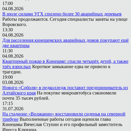
17:00
04.08.2026
В июле силами УГХ спилено более 30 аварийных деревьев
Работы продолжаются. Сегодня специалисты заняты на улице
Воровского.
13:30
04.08.2026
Для расселения кинешемских аварийных домов покупают ещё
две квартиры
11:30
04.08.2026
Квартирный пожар в Кинешме: спасли четырёх детей, а также
трёх взрослых
Короткое замыкание едва не привело к
трагедии.
19:00
03.08.2026
Нового «Соболя» в педколледж поставит предприниматель из
Алтайского края
На покупке микроавтобуса сэкономили
почти 35 тысяч рублей.
17:15
31.07.2026
На стадионе «Волжанин» восстановили сиденья на северной
трибуне
Выполненные работы сегодня оценили глава
Кинешмы Вячеслав Ступин и его профильный заместитель
Инесса Клюхина.