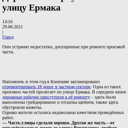
улицу Ермака
14:16
29.06.2021
|
Город
Они устранят недостатки, допущенные при ремонте проезжей
части.
Напомним, в этом год в Кинешме запланировано
отремонтировать 18 дорог в частном секторе
. Одна из таких
проезжих частей пролегает по улице Ермака. В середине июня
дорожные рабочие приступили к её ремонту
– здесь были
выполнены грейдирование и отсыпка щебнем, также здесь
обустроили кюветы.
Однако жители остались недовольны качеством проведённых
работ.
— Часть улицы сделали хорошо. Другая же часть – от
четырёхэтажных домов до улицы Верещагина, требует