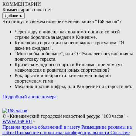
КОММЕНТАРИИ
Комментариев пока нет
Добавить
Что пишут в свежем номере еженедельника "168 часов"?
Через жару и ливень: как водномоторники со всей
страны боролись за медали в Кинешме.
Кинешемка о реакции на непорядок с тротуаром: "Я
даже не ожидала".
"Мозгов бы побольше", или О чём жалеет осуждённая за
подготовку теракта.
Кризис командного спорта в Кинешме: при чём тут
медкомиссия и родители юных спортсменов?
Рок, брызги и нейросети: кинешемец подарил
спортсменам гимн.
Механик против цифры, или Разорение по старости лет.
Подробный анонс номера
© «Кинешемский городской новостной ресурс "168 часов" -
WWW.168.RU
»
Правила приема объявлений в газету
Размещение рекламы на
сайте
Положение о политике конфиденциальности
Согласие