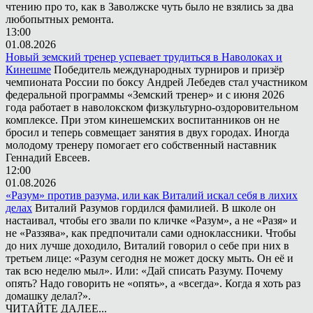
чтению про то, как в Заволжске чуть было не взялись за два
любопытных ремонта.
13:00
01.08.2026
Новый земский тренер успевает трудиться в Наволоках и
Кинешме
Победитель международных турниров и призёр
чемпионата России по боксу Андрей Лебедев стал участником
федеральной программы «Земский тренер» и с июня 2026
года работает в наволокском физкультурно-оздоровительном
комплексе. При этом кинешемских воспитанников он не
бросил и теперь совмещает занятия в двух городах. Иногда
молодому тренеру помогает его собственный наставник
Геннадий Евсеев.
12:00
01.08.2026
«Разум» против разума, или как Виталий искал себя в лихих
делах
Виталий Разумов гордился фамилией. В школе он
настаивал, чтобы его звали по кличке «Разум», а не «Разя» и
не «Раззява», как предпочитали сами одноклассники. Чтобы
до них лучше доходило, Виталий говорил о себе при них в
третьем лице: «Разум сегодня не может доску мыть. Он её и
так всю неделю мыл». Или: «Дай списать Разуму. Почему
опять? Надо говорить не «опять», а «всегда». Когда я хоть раз
домашку делал?».
ЧИТАЙТЕ ДАЛЕЕ...