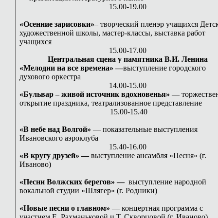
15.00-19.00
«Осенние зарисовки»
– творческий пленэр учащихся Детс
художественной школы, мастер-классы, выставка работ
учащихся
15.00-17.00
Центральная сцена у памятника В.И. Ленина
«Мелодии на все времена» —
выступление городского
духового оркестра
14.00-15.00
«Бульвар – живой источник вдохновенья» —
торжестве
открытие праздника, театрализованное представление
15.00-15.40
«В небе над Волгой»
— показательные выступления
Ивановского аэроклуба
15.40-16.00
«В кругу друзей» —
выступление ансамбля «Песня» (г.
Иваново)
«Песни Волжских берегов» —
выступление народной
вокальной студии «Шлягер» (г. Родники)
«Новые песни о главном» —
концертная программа с
участием Е. Рахманьковой и Т. Скворцовой (г. Иваново)