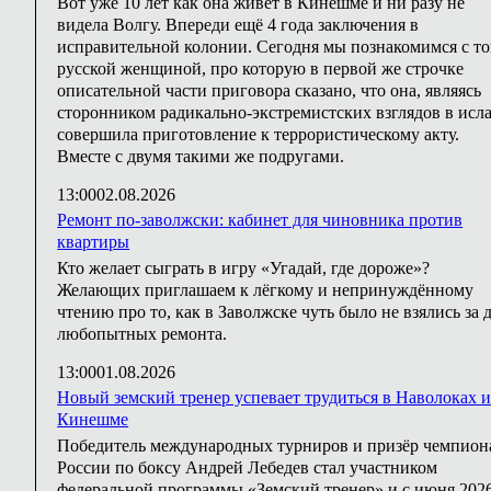
Вот уже 10 лет как она живёт в Кинешме и ни разу не
видела Волгу. Впереди ещё 4 года заключения в
исправительной колонии. Сегодня мы познакомимся с т
русской женщиной, про которую в первой же строчке
описательной части приговора сказано, что она, являясь
сторонником радикально-экстремистских взглядов в исла
совершила приготовление к террористическому акту.
Вместе с двумя такими же подругами.
13:00
02.08.2026
Ремонт по-заволжски: кабинет для чиновника против
квартиры
Кто желает сыграть в игру «Угадай, где дороже»?
Желающих приглашаем к лёгкому и непринуждённому
чтению про то, как в Заволжске чуть было не взялись за 
любопытных ремонта.
13:00
01.08.2026
Новый земский тренер успевает трудиться в Наволоках 
Кинешме
Победитель международных турниров и призёр чемпион
России по боксу Андрей Лебедев стал участником
федеральной программы «Земский тренер» и с июня 202