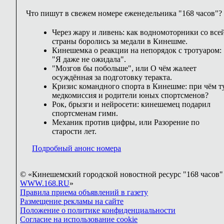
Что пишут в свежем номере еженедельника "168 часов"?
Через жару и ливень: как водномоторники со все
страны боролись за медали в Кинешме.
Кинешемка о реакции на непорядок с тротуаром:
"Я даже не ожидала".
"Мозгов бы побольше", или О чём жалеет
осуждённая за подготовку теракта.
Кризис командного спорта в Кинешме: при чём т
медкомиссия и родители юных спортсменов?
Рок, брызги и нейросети: кинешемец подарил
спортсменам гимн.
Механик против цифры, или Разорение по
старости лет.
Подробный анонс номера
© «Кинешемский городской новостной ресурс "168 часов" 
WWW.168.RU
»
Правила приема объявлений в газету
Размещение рекламы на сайте
Положение о политике конфиденциальности
Согласие на использование cookie