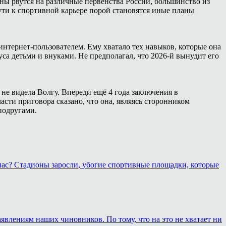
ны рвутся на различные первенства России, большинство из
ути к спортивной карьере порой становятся иные планы
интернет-пользователем. Ему хватало тех навыков, которые она
са детьми и внуками. Не предполагал, что 2026-й вынудит его
 не видела Волгу. Впереди ещё 4 года заключения в
сти приговора сказано, что она, являясь сторонником
подругами.
 нас? Стадионы заросли, убогие спортивные площадки, которые
аявлениям наших чиновников. По тому, что на это не хватает ни