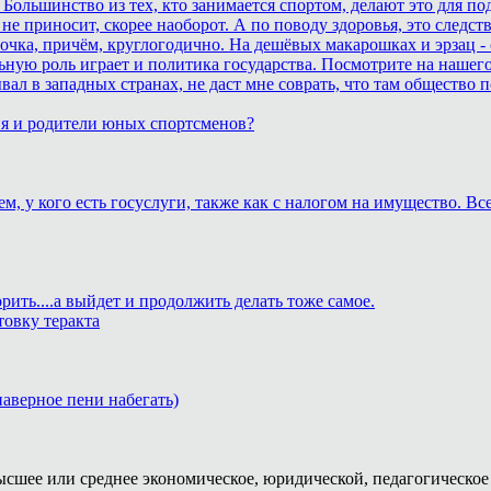
 Большинство из тех, кто занимается спортом, делают это для п
не приносит, скорее наоборот. А по поводу здоровья, это след
очка, причём, круглогодично. На дешёвых макарошках и эрзац -
ьную роль играет и политика государства. Посмотрите на нашего
бывал в западных странах, не даст мне соврать, что там обществ
ия и родители юных спортсменов?
м, у кого есть госуслуги, также как с налогом на имущество. В
рить....а выйдет и продолжить делать тоже самое.
товку теракта
 наверное пени набегать)
ысшее или среднее экономическое, юридической, педагогическое 