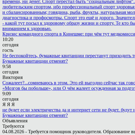
времени, ни денег. Спорт перестал быть "социальным лифтом".
любительским спортом, ибо профессиональный спорт здоровья 
и сбалансированным; говядина, рыба, фрукты, натуральная мол
диагностика и профосмотры. Спорт это ещё и дорого. Значител
- какой тут посыл к здоровому образу жизни и спорту. Те кто 
вниманием к здоровью.
Кризис командного спорта в Кинешме: при чём тут медкомисс
10:20
сегодня
гость
Не беспокойтесь, бумажные квитанции перестанут приходить те
Бумажные квитанции отменят?
9:58
сегодня
Виктория
Сожалеет?...сомневаюсь в этом. Это ей выгодно сейчас так гово
«Мозгов бы побольше», или О чём жалеет осужденная за подго
9:09
сегодня
Я Я Я
не будет если электричества да и интернет сети не будет. будут
Бумажные квитанции отменят?
Объявления
Требуются
04.08.2026 - Требуется помощник руководителя. Образование в