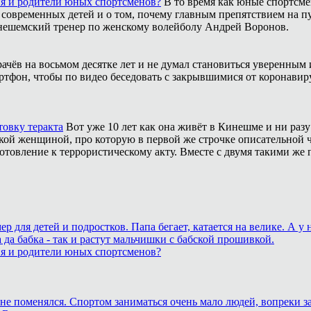
ия и родители юных спортсменов?
В то время как юные спортсме
 современных детей и о том, почему главным препятствием на п
инешемский тренер по женскому волейболу Андрей Воронов.
рачёв на восьмом десятке лет и не думал становиться уверенным 
ртфон, чтобы по видео беседовать с закрывшимися от коронавиру
товку теракта
Вот уже 10 лет как она живёт в Кинешме и ни разу
ой женщиной, про которую в первой же строчке описательной ча
отовление к террористическому акту. Вместе с двумя такими же 
для детей и подростков. Папа бегает, катается на велике. А у
 да бабка - так и растут мальчишки с бабской прошивкой.
ия и родители юных спортсменов?
ане поменялся. Спортом заниматься очень мало людей, вопреки з