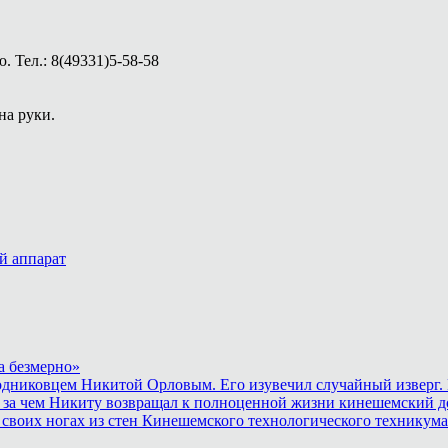
 Тел.: 8(49331)5-58-58
на руки.
й аппарат
а безмерно»
родниковцем Никитой Орловым. Его изувечил случайный изверг. 
 за чем Никиту возвращал к полноценной жизни кинешемский до
 своих ногах из стен Кинешемского технологического техникума