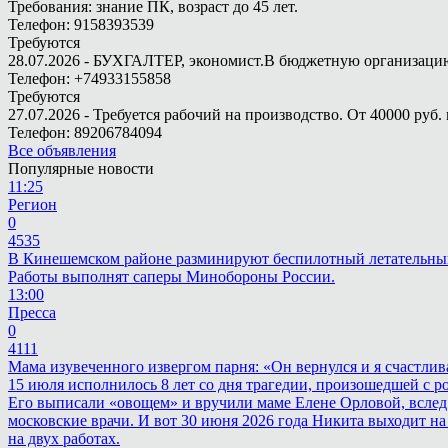
Требования: знание ПК, возраст до 45 лет.
Телефон: 9158393539
Требуются
28.07.2026 - БУХГАЛТЕР, экономист.В бюджетную организацию.
Телефон: +74933155858
Требуются
27.07.2026 - Требуется рабочий на производство. От 40000 руб. 
Телефон: 89206784094
Все объявления
Популярные новости
11:25
Регион
0
4535
В Кинешемском районе разминируют беспилотный летательны
Работы выполнят саперы Минобороны России.
13:00
Пресса
0
4111
Мама изувеченного извергом парня: «Он вернулся и я счастлив
15 июля исполнилось 8 лет со дня трагедии, произошедшей с 
Его выписали «овощем» и вручили маме Елене Орловой, вслед
московские врачи. И вот 30 июня 2026 года Никита выходит на
на двух работах.