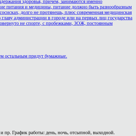
оддержания здоровья, причем, занимаются именно
ствие питания и медицины, питание должно быть разнообразным
 сосисках, долго не протянешь, плюс современная медицинская
 главу администрации в городе или на первых лиц государства
о повернуто не спорте, с пробежками, ЗОЖ, постоянным
сем остальным придут бумажные.
и пр. График работы: день, ночь, отсыпной, выходной.