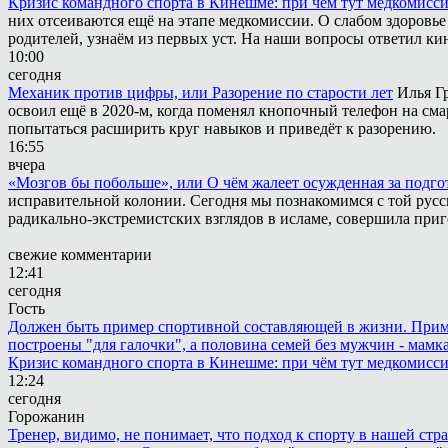
Кризис командного спорта в Кинешме: при чём тут медкомисс
них отсеиваются ещё на этапе медкомиссии. О слабом здоровье
родителей, узнаём из первых уст. На наши вопросы ответил к
10:00
сегодня
Механик против цифры, или Разорение по старости лет
Илья Г
освоил ещё в 2020-м, когда поменял кнопочный телефон на сма
попытаться расширить круг навыков и приведёт к разорению.
16:55
вчера
«Мозгов бы побольше», или О чём жалеет осужденная за подго
исправительной колонии. Сегодня мы познакомимся с той русск
радикально-экстремистских взглядов в исламе, совершила приг
свежие комментарии
12:41
сегодня
Гость
Должен быть пример спортивной составляющей в жизни. Пример 
построены "для галочки", а половина семей без мужчин - мамка
Кризис командного спорта в Кинешме: при чём тут медкомисс
12:24
сегодня
Горожанин
Тренер, видимо, не понимает, что подход к спорту в нашей стр