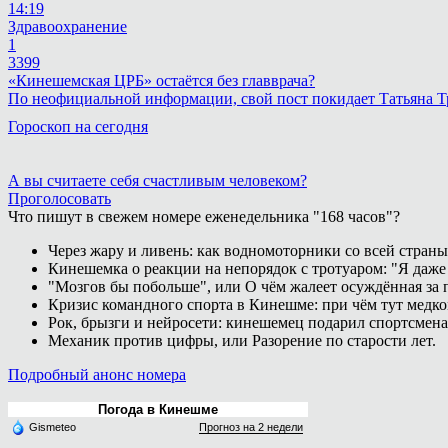
14:19
Здравоохранение
1
3399
«Кинешемская ЦРБ» остаётся без главврача?
По неофициальной информации, свой пост покидает Татьяна 
Гороскоп на сегодня
А вы считаете себя счастливым человеком?
Проголосовать
Что пишут в свежем номере еженедельника "168 часов"?
Через жару и ливень: как водномоторники со всей страны
Кинешемка о реакции на непорядок с тротуаром: "Я даже
"Мозгов бы побольше", или О чём жалеет осуждённая за п
Кризис командного спорта в Кинешме: при чём тут медк
Рок, брызги и нейросети: кинешемец подарил спортсмен
Механик против цифры, или Разорение по старости лет.
Подробный анонс номера
Погода в Кинешме
Gismeteo
Прогноз на 2 недели