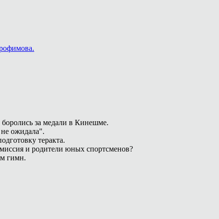
Трофимова.
 боролись за медали в Кинешме.
 не ожидала".
одготовку теракта.
омиссия и родители юных спортсменов?
ам гимн.