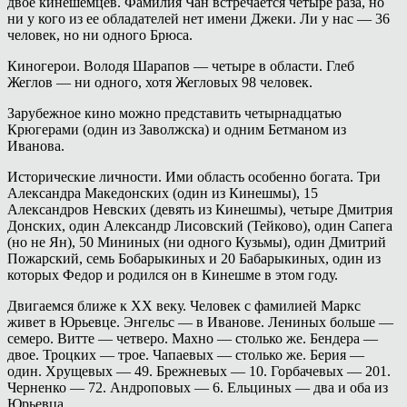
двое кинешемцев. Фамилия Чан встречается четыре раза, но
ни у кого из ее обладателей нет имени Джеки. Ли у нас — 36
человек, но ни одного Брюса.
Киногерои. Володя Шарапов — четыре в области. Глеб
Жеглов — ни одного, хотя Жегловых 98 человек.
Зарубежное кино можно представить четырнадцатью
Крюгерами (один из Заволжска) и одним Бетманом из
Иванова.
Исторические личности. Ими область особенно богата. Три
Александра Македонских (один из Кинешмы), 15
Александров Невских (девять из Кинешмы), четыре Дмитрия
Донских, один Александр Лисовский (Тейково), один Сапега
(но не Ян), 50 Мининых (ни одного Кузьмы), один Дмитрий
Пожарский, семь Бобарыкиных и 20 Бабарыкиных, один из
которых Федор и родился он в Кинешме в этом году.
Двигаемся ближе к ХХ веку. Человек с фамилией Маркс
живет в Юрьевце. Энгельс — в Иванове. Лениных больше —
семеро. Витте — четверо. Махно — столько же. Бендера —
двое. Троцких — трое. Чапаевых — столько же. Берия —
один. Хрущевых — 49. Брежневых — 10. Горбачевых — 201.
Черненко — 72. Андроповых — 6. Ельциных — два и оба из
Юрьевца.