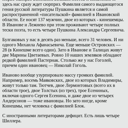
здесь нас сразу ждет сюрприз. Фамилия самого выдающегося
гения русской литературы Пушкина является и самой
распространенной «писательской» фамилией в Ивановской
области. Ее носят 137 мужчин, двое из которых - кинешемцы.
В Иванове и Лежнево при этом проживают четыре полных
тески поэта, то есть четыре Пушкина Александра Сергеевича.
Булгаковых у нас в десять раз меньше, всего 31 человек. И ни
одного Михаила Афанасьевича. Еще меньше Островских —
28 (в Кинешме всего один). Зато в Иванове и Талицах живут
две Марины Цветаевых. Ровно 10 наших земляков обладают
редкой фамилией Пастернак. Столько же у нас Гоголей,
причем один ивановец — Николай Гоголь.
Иваново вообще узурпировало массу громких фамилий.
Например, восемь Маяковских, двое из которых Владимиры,
живут только там. Тютчев, двое Лермонтовых (всего их в
области трое), двое Толстых (из трех), трое Есениных,
включая одного Сергея Есенина, и даже двое из четырех
Андерсонов — тоже ивановцы. Но зато нигде, кроме
Кинешмы, нет человека с фамилией Блок.
С иностранными литераторами дефицит. Есть лишь четыре
Шиллера.