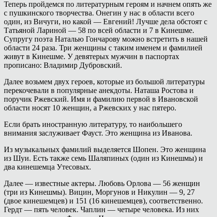
Теперь пройдемся по литературным героям и начнем опять же
с пушкинского творчества. Онегин у нас в области всего
один, из Вичуги, но какой — Евгений! Лучше дела обстоят с
Татьяной Лариной — 58 по всей области и 7 в Кинешме.
Супругу поэта Наталью Гончарову можно встретить в нашей
области 24 раза. Три женщины с таким именем и фамилией
живут в Кинешме. У девятерых мужчин в паспортах
прописано: Владимир Дубровский.
Далее возьмем двух героев, которые из большой литературы
перекочевали в популярные анекдоты. Наташа Ростова и
поручик Ржевский. Имя и фамилию первой в Ивановской
области носят 10 женщин, а Ржевских у нас пятеро.
Если брать иностранную литературу, то наибольшего
внимания заслуживает Фауст. Это женщина из Иванова.
Из музыкальных фамилий выделяется Шопен. Это женщина
из Шуи. Есть также семь Шаляпиных (один из Кинешмы) и
два кинешемца Утесовых.
Далее — известные актеры. Любовь Орлова — 56 женщин
(три из Кинешмы). Вицин, Моргунов и Никулин — 9, 27
(двое кинешемцев) и 151 (16 кинешемцев), соответственно.
Гердт — пять человек. Чаплин — четыре человека. Из них