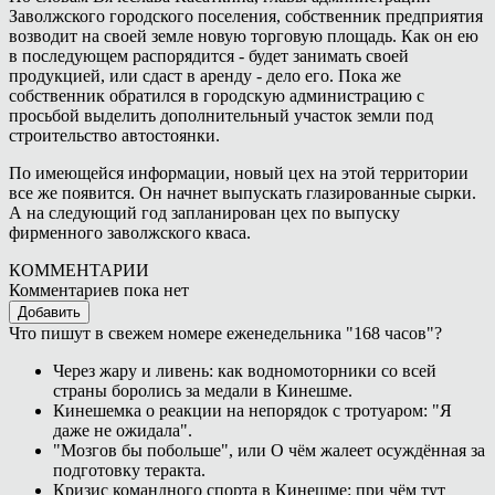
Заволжского городского поселения, собственник предприятия
возводит на своей земле новую торговую площадь. Как он ею
в последующем распорядится - будет занимать своей
продукцией, или сдаст в аренду - дело его. Пока же
собственник обратился в городскую администрацию с
просьбой выделить дополнительный участок земли под
строительство автостоянки.
По имеющейся информации, новый цех на этой территории
все же появится. Он начнет выпускать глазированные сырки.
А на следующий год запланирован цех по выпуску
фирменного заволжского кваса.
КОММЕНТАРИИ
Комментариев пока нет
Добавить
Что пишут в свежем номере еженедельника "168 часов"?
Через жару и ливень: как водномоторники со всей
страны боролись за медали в Кинешме.
Кинешемка о реакции на непорядок с тротуаром: "Я
даже не ожидала".
"Мозгов бы побольше", или О чём жалеет осуждённая за
подготовку теракта.
Кризис командного спорта в Кинешме: при чём тут