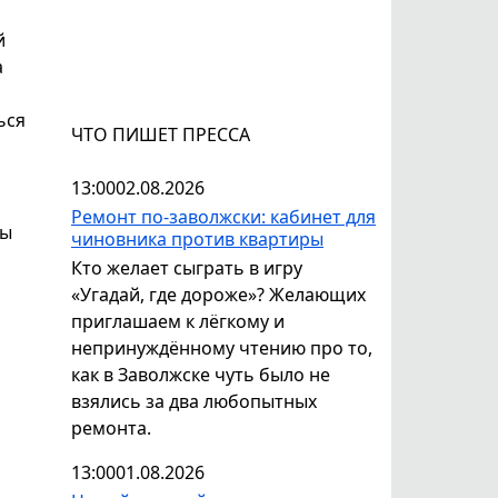
й
а
ься
ЧТО ПИШЕТ ПРЕССА
13:00
02.08.2026
Ремонт по-заволжски: кабинет для
ры
чиновника против квартиры
Кто желает сыграть в игру
«Угадай, где дороже»? Желающих
приглашаем к лёгкому и
непринуждённому чтению про то,
как в Заволжске чуть было не
взялись за два любопытных
ремонта.
13:00
01.08.2026