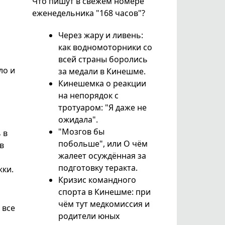
Что пишут в свежем номере
еженедельника "168 часов"?
Через жару и ливень:
как водномоторники со
всей страны боролись
ло и
за медали в Кинешме.
Кинешемка о реакции
на непорядок с
тротуаром: "Я даже не
ожидала".
"Мозгов бы
 в
побольше", или О чём
в
жалеет осуждённая за
подготовку теракта.
жки.
Кризис командного
спорта в Кинешме: при
чём тут медкомиссия и
 все
родители юных