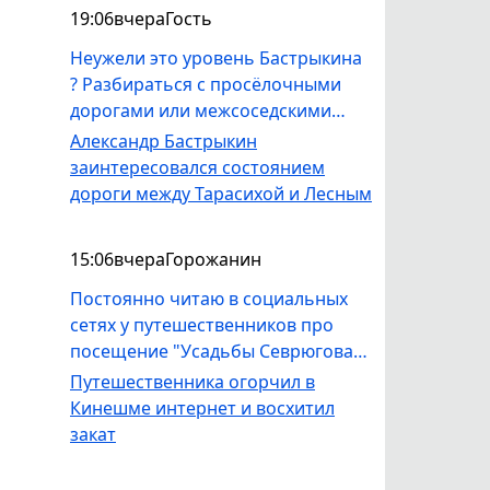
работать со звуком и видео,
19:06
вчера
Гость
допустят ли его к работе на этом
оборудовании? Не получилось бы,
Неужели это уровень Бастрыкина
как всегда - тетки, которым за
? Разбираться с просёлочными
шестьдесят будут учить молодежь
дорогами или межсоседскими
лозоплетению и прочем, никому
склоками . Стыдоба . А то что
Александр Бастрыкин
не нужным навыкам. "Музей
лекарств нет . бензина , да их и не
заинтересовался состоянием
профессии" - уже нафталином
перечислишь все более значимые
дороги между Тарасихой и Лесным
попахивает. Это привлечет
проблемы .
молодежь?
15:06
вчера
Горожанин
Постоянно читаю в социальных
сетях у путешественников про
посещение "Усадьбы Севрюгова".
Определенно, интерес у людей к
Путешественника огорчил в
усадьбе существует. Но вот что
Кинешме интернет и восхитил
поражает, состояние самой
закат
усадьбы и прилегающего парка.
Вот подскажите, так сложно пару