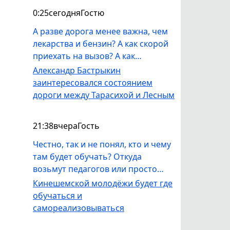
0:25
сегодня
Гостю
А разве дорога менее важна, чем
лекарства и бензин? А как скорой
приехать на вызов? А как
пожарным? Люди практически
Александр Бастрыкин
отрезаны от всего, если нет
заинтересовался состоянием
надлежащей дороги! Водители
дороги между Тарасихой и Лесным
автобуса то и дело твердят, что
запчасти летят и ездить
21:38
вчера
Гость
перестанут скоро. Видать, только
один сигнал работает- обращение
Честно, так и не понял, кто и чему
в центральный аппарат
там будет обучать? Откуда
СК.Прошлый год департамент
возьмут педагогов или просто
обочины скосил единожды почти
профессионалов, которые смогут
Кинешемской молодёжи будет где
в сентябре, когда уже борщевик
молодежь чему-то научить? Ну а
обучаться и
семяна сбросил.У остановки люди
если, вдруг, найдется человек,
самореализовываться
сами косят траву.
который, например, умеет