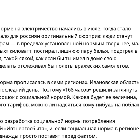
рме на электричество начались в июле. Тогда стало
вало для россиян оригинальный сюрприз: люди станут
фам — в пределах установленной нормы и сверх нее, ма
ых» киловатт, постирал лишнюю пару белья, подогрел в
такой-сякой, как если бы ты имел в доме свою
делать отслеживал бы полеты вражеских самолетов.
орма прописалась в семи регионах. Ивановская область
 последний день. Поэтому «168 часов» решили заглянуть 
трошок с социальной нормой. Какова будет ее величина,
ого тарифов, можно ли надеяться кому-нибудь на побла
что разработка социальной нормы потребления
 «Ивэнергосбыта», и, если социальная норма в регионе
однажды просто поставят перед фактом.