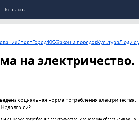
Контакты
ование
Спорт
Город
ЖКХ
Закон и порядок
Культура
Люди с 
ма на электричество.
введена социальная норма потребления электричества.
 Надолго ли?
альная норма потребления электричества. Ивановскую область сия чаша