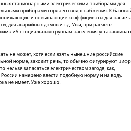
анных стационарными электрическими приборами для
ельными приборами горячего водоснабжения. К базово
 понижающие и повышающие коэффициенты для расчет
и, для аварийных домов и т.д. Увы, при расчете
аким-либо социальным группам населения устанавливат
ать не может, хотя если взять нынешние российские
иальной норме, заходит речь, то обычно фигурируют циф
что нельзя запасаться электричеством загодя, как,
о России намерено ввести подобную норму и на воду.
ока не имеет. Уже хорошо.