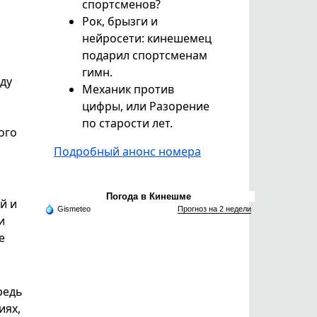
спортсменов?
Рок, брызги и
нейросети: кинешемец
подарил спортсменам
гимн.
ду
Механик против
цифры, или Разорение
по старости лет.
ого
Подробный анонс номера
Погода в Кинешме
й и
Gismeteo
Прогноз на 2 недели
и
е
редь
иях,