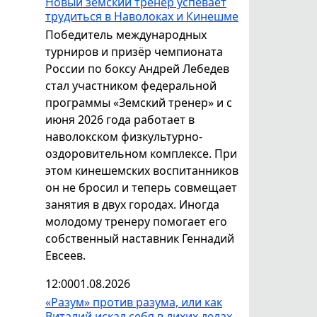
Новый земский тренер успевает
трудиться в Наволоках и Кинешме
Победитель международных
турниров и призёр чемпионата
России по боксу Андрей Лебедев
стал участником федеральной
программы «Земский тренер» и с
июня 2026 года работает в
наволокском физкультурно-
оздоровительном комплексе. При
этом кинешемских воспитанников
он не бросил и теперь совмещает
занятия в двух городах. Иногда
молодому тренеру помогает его
собственный наставник Геннадий
Евсеев.
12:00
01.08.2026
«Разум» против разума, или как
Виталий искал себя в лихих делах