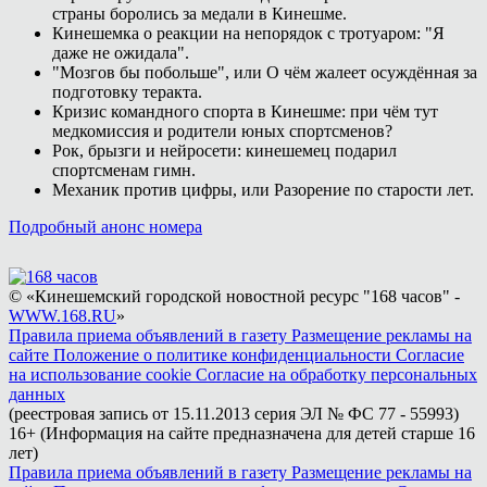
страны боролись за медали в Кинешме.
Кинешемка о реакции на непорядок с тротуаром: "Я
даже не ожидала".
"Мозгов бы побольше", или О чём жалеет осуждённая за
подготовку теракта.
Кризис командного спорта в Кинешме: при чём тут
медкомиссия и родители юных спортсменов?
Рок, брызги и нейросети: кинешемец подарил
спортсменам гимн.
Механик против цифры, или Разорение по старости лет.
Подробный анонс номера
© «Кинешемский городской новостной ресурс "168 часов" -
WWW.168.RU
»
Правила приема объявлений в газету
Размещение рекламы на
сайте
Положение о политике конфиденциальности
Согласие
на использование cookie
Согласие на обработку персональных
данных
(реестровая запись от 15.11.2013 серия ЭЛ № ФС 77 - 55993)
16+ (Информация на сайте предназначена для детей старше 16
лет)
Правила приема объявлений в газету
Размещение рекламы на