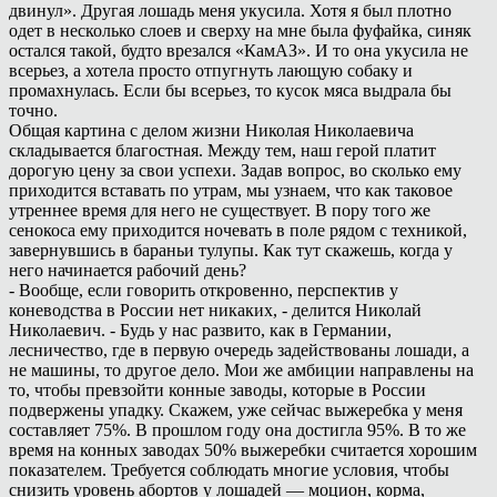
двинул». Другая лошадь меня укусила. Хотя я был плотно
одет в несколько слоев и сверху на мне была фуфайка, синяк
остался такой, будто врезался «КамАЗ». И то она укусила не
всерьез, а хотела просто отпугнуть лающую собаку и
промахнулась. Если бы всерьез, то кусок мяса выдрала бы
точно.
Общая картина с делом жизни Николая Николаевича
складывается благостная. Между тем, наш герой платит
дорогую цену за свои успехи. Задав вопрос, во сколько ему
приходится вставать по утрам, мы узнаем, что как таковое
утреннее время для него не существует. В пору того же
сенокоса ему приходится ночевать в поле рядом с техникой,
завернувшись в бараньи тулупы. Как тут скажешь, когда у
него начинается рабочий день?
- Вообще, если говорить откровенно, перспектив у
коневодства в России нет никаких, - делится Николай
Николаевич. - Будь у нас развито, как в Германии,
лесничество, где в первую очередь задействованы лошади, а
не машины, то другое дело. Мои же амбиции направлены на
то, чтобы превзойти конные заводы, которые в России
подвержены упадку. Скажем, уже сейчас выжеребка у меня
составляет 75%. В прошлом году она достигла 95%. В то же
время на конных заводах 50% выжеребки считается хорошим
показателем. Требуется соблюдать многие условия, чтобы
снизить уровень абортов у лошадей — моцион, корма,