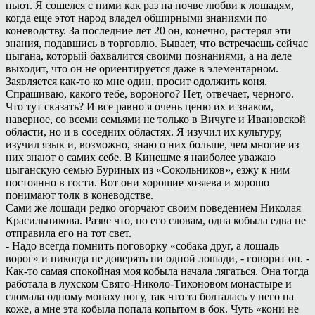
пьют. Я сошелся с ними как раз на почве любви к лошадям,
когда еще этот народ владел обширными знаниями по
коневодству. За последние лет 20 он, конечно, растерял эти
знания, подавшись в торговлю. Бывает, что встречаешь сейчас
цыгана, который бахвалится своими познаниями, а на деле
выходит, что он не ориентируется даже в элементарном.
Заявляется как-то ко мне один, просит одолжить коня.
Спрашиваю, какого тебе, вороного? Нет, отвечает, черного.
Что тут сказать? И все равно я очень ценю их и знаком,
наверное, со всеми семьями не только в Вичуге и Ивановской
области, но и в соседних областях. Я изучил их культуру,
изучил язык и, возможно, знаю о них больше, чем многие из
них знают о самих себе. В Кинешме я наиболее уважаю
цыганскую семью Буриных из «Сокольников», езжу к ним
постоянно в гости. Вот они хорошие хозяева и хорошо
понимают толк в коневодстве.
Сами же лошади редко огорчают своим поведением Николая
Красильникова. Разве что, по его словам, одна кобыла едва не
отправила его на тот свет.
- Надо всегда помнить поговорку «собака друг, а лошадь
ворог» и никогда не доверять ни одной лошади, - говорит он. -
Как-то самая спокойная моя кобыла начала лягаться. Она тогда
работала в лухском Свято-Николо-Тихоновом монастыре и
сломала одному монаху ногу, так что та болталась у него на
коже, а мне эта кобыла попала копытом в бок. Чуть «кони не