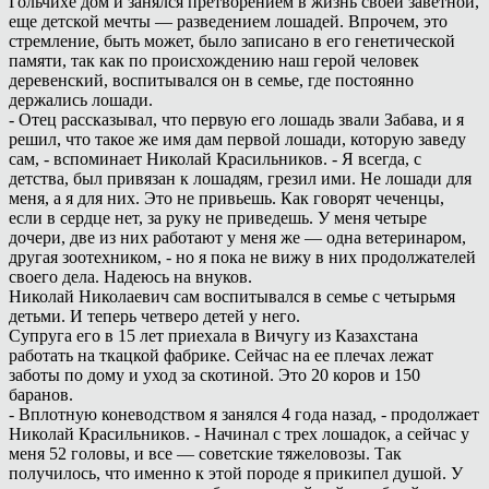
Гольчихе дом и занялся претворением в жизнь своей заветной,
еще детской мечты — разведением лошадей. Впрочем, это
стремление, быть может, было записано в его генетической
памяти, так как по происхождению наш герой человек
деревенский, воспитывался он в семье, где постоянно
держались лошади.
- Отец рассказывал, что первую его лошадь звали Забава, и я
решил, что такое же имя дам первой лошади, которую заведу
сам, - вспоминает Николай Красильников. - Я всегда, с
детства, был привязан к лошадям, грезил ими. Не лошади для
меня, а я для них. Это не привьешь. Как говорят чеченцы,
если в сердце нет, за руку не приведешь. У меня четыре
дочери, две из них работают у меня же — одна ветеринаром,
другая зоотехником, - но я пока не вижу в них продолжателей
своего дела. Надеюсь на внуков.
Николай Николаевич сам воспитывался в семье с четырьмя
детьми. И теперь четверо детей у него.
Супруга его в 15 лет приехала в Вичугу из Казахстана
работать на ткацкой фабрике. Сейчас на ее плечах лежат
заботы по дому и уход за скотиной. Это 20 коров и 150
баранов.
- Вплотную коневодством я занялся 4 года назад, - продолжает
Николай Красильников. - Начинал с трех лошадок, а сейчас у
меня 52 головы, и все — советские тяжеловозы. Так
получилось, что именно к этой породе я прикипел душой. У