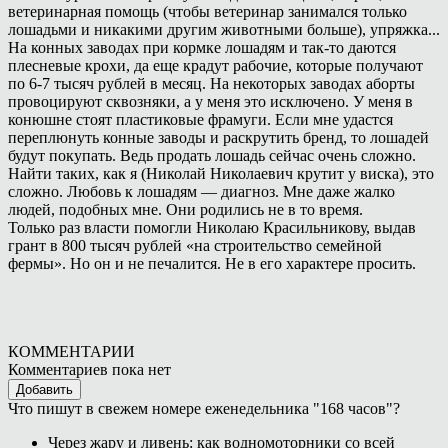
ветеринарная помощь (чтобы ветеринар занимался только
лошадьми и никакими другим животными больше), упряжка...
На конных заводах при кормке лошадям и так-то даются
плесневые крохи, да еще крадут рабочие, которые получают
по 6-7 тысяч рублей в месяц. На некоторых заводах аборты
провоцируют сквозняки, а у меня это исключено. У меня в
конюшне стоят пластиковые фрамуги. Если мне удастся
переплюнуть конные заводы и раскрутить бренд, то лошадей
будут покупать. Ведь продать лошадь сейчас очень сложно.
Найти таких, как я (Николай Николаевич крутит у виска), это
сложно. Любовь к лошадям — диагноз. Мне даже жалко
людей, подобных мне. Они родились не в то время.
Только раз власти помогли Николаю Красильникову, выдав
грант в 800 тысяч рублей «на строительство семейной
фермы». Но он и не печалится. Не в его характере просить.
КОММЕНТАРИИ
Комментариев пока нет
Добавить
Что пишут в свежем номере еженедельника "168 часов"?
Через жару и ливень: как водномоторники со всей