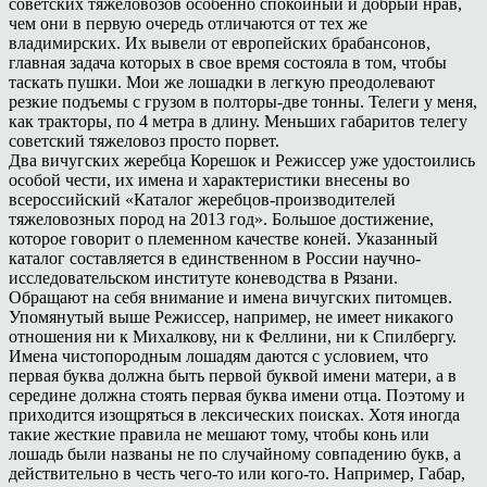
советских тяжеловозов особенно спокойный и добрый нрав,
чем они в первую очередь отличаются от тех же
владимирских. Их вывели от европейских брабансонов,
главная задача которых в свое время состояла в том, чтобы
таскать пушки. Мои же лошадки в легкую преодолевают
резкие подъемы с грузом в полторы-две тонны. Телеги у меня,
как тракторы, по 4 метра в длину. Меньших габаритов телегу
советский тяжеловоз просто порвет.
Два вичугских жеребца Корешок и Режиссер уже удостоились
особой чести, их имена и характеристики внесены во
всероссийский «Каталог жеребцов-производителей
тяжеловозных пород на 2013 год». Большое достижение,
которое говорит о племенном качестве коней. Указанный
каталог составляется в единственном в России научно-
исследовательском институте коневодства в Рязани.
Обращают на себя внимание и имена вичугских питомцев.
Упомянутый выше Режиссер, например, не имеет никакого
отношения ни к Михалкову, ни к Феллини, ни к Спилбергу.
Имена чистопородным лошадям даются с условием, что
первая буква должна быть первой буквой имени матери, а в
середине должна стоять первая буква имени отца. Поэтому и
приходится изощряться в лексических поисках. Хотя иногда
такие жесткие правила не мешают тому, чтобы конь или
лошадь были названы не по случайному совпадению букв, а
действительно в честь чего-то или кого-то. Например, Габар,