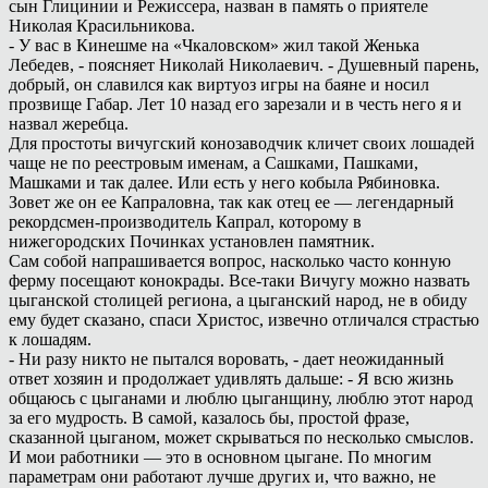
сын Глицинии и Режиссера, назван в память о приятеле
Николая Красильникова.
- У вас в Кинешме на «Чкаловском» жил такой Женька
Лебедев, - поясняет Николай Николаевич. - Душевный парень,
добрый, он славился как виртуоз игры на баяне и носил
прозвище Габар. Лет 10 назад его зарезали и в честь него я и
назвал жеребца.
Для простоты вичугский конозаводчик кличет своих лошадей
чаще не по реестровым именам, а Сашками, Пашками,
Машками и так далее. Или есть у него кобыла Рябиновка.
Зовет же он ее Капраловна, так как отец ее — легендарный
рекордсмен-производитель Капрал, которому в
нижегородских Починках установлен памятник.
Сам собой напрашивается вопрос, насколько часто конную
ферму посещают конокрады. Все-таки Вичугу можно назвать
цыганской столицей региона, а цыганский народ, не в обиду
ему будет сказано, спаси Христос, извечно отличался страстью
к лошадям.
- Ни разу никто не пытался воровать, - дает неожиданный
ответ хозяин и продолжает удивлять дальше: - Я всю жизнь
общаюсь с цыганами и люблю цыганщину, люблю этот народ
за его мудрость. В самой, казалось бы, простой фразе,
сказанной цыганом, может скрываться по несколько смыслов.
И мои работники — это в основном цыгане. По многим
параметрам они работают лучше других и, что важно, не