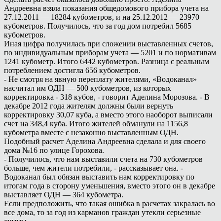
Андреевна взяла показания общедомового прибора учета на
27.12.2011 — 18284 кубометров, и на 25.12.2012 — 23970
кубометров. Получилось, что за год дом потребил 5685
кубометров.
Иная цифра получилась при сложении выставленных счетов,
по индивидуальным приборам учета — 5201 и по нормативам
1241 кубометр. Итого 6442 кубометров. Разница с реальным
потреблением достигла 656 кубометров.
- Не смотря на явную переплату жителями, «Водоканал»
насчитал им ОДН — 500 кубометров, из которых
корректировка - 318 кубов, - говорит Аделина Морозова. - В
декабре 2012 года жителям должны были вернуть
корректировку 30,07 куба, а вместо этого наоборот выписали
счет на 348,4 куба. Итого жителей обманули на 1156,8
кубометра вместе с незаконно выставленным ОДН.
Подобный расчет Аделина Андреевна сделала и для своего
дома №16 по улице Горохова.
- Получилось, что нам выставили счета на 730 кубометров
больше, чем жители потребили, - рассказывает она. -
Водоканал был обязан выставить нам корректировку по
итогам года в сторону уменьшения, вместо этого он в декабре
выставляет ОДН — 364 кубометра.
Если предположить, что такая ошибка в расчетах закралась во
все дома, то за год из карманов граждан утекли серьезные