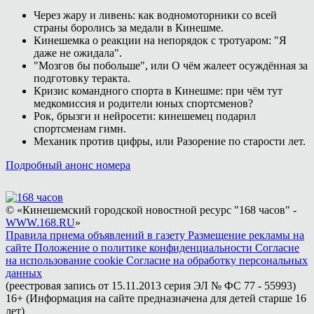
Через жару и ливень: как водномоторники со всей
страны боролись за медали в Кинешме.
Кинешемка о реакции на непорядок с тротуаром: "Я
даже не ожидала".
"Мозгов бы побольше", или О чём жалеет осуждённая за
подготовку теракта.
Кризис командного спорта в Кинешме: при чём тут
медкомиссия и родители юных спортсменов?
Рок, брызги и нейросети: кинешемец подарил
спортсменам гимн.
Механик против цифры, или Разорение по старости лет.
Подробный анонс номера
© «Кинешемский городской новостной ресурс "168 часов" -
WWW.168.RU
»
Правила приема объявлений в газету
Размещение рекламы на
сайте
Положение о политике конфиденциальности
Согласие
на использование cookie
Согласие на обработку персональных
данных
(реестровая запись от 15.11.2013 серия ЭЛ № ФС 77 - 55993)
16+ (Информация на сайте предназначена для детей старше 16
лет)