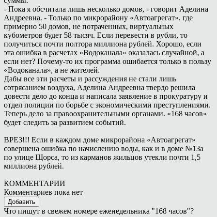
суммы.
- Пока я обсчитала лишь несколько домов, - говорит Аделина
Андреевна. - Только по микрорайону «Автоагрегат», где
примерно 50 домов, не потраченных, виртуальных
кубометров будет 58 тысяч. Если перевести в рубли, то
получиться почти полтора миллиона рублей. Хорошо, если
эта ошибка в расчетах «Водоканала» оказалась случайной, а
если нет? Почему-то их программа ошибается только в пользу
«Водоканала», а не жителей.
Дабы все эти расчеты и рассуждения не стали лишь
сотрясанием воздуха, Аделина Андреевна твердо решила
довести дело до конца и написала заявление в прокуратуру и
отдел полиции по борьбе с экономическими преступлениями.
Теперь дело за правоохранительными органами. «168 часов»
будет следить за развитием событий.
ВРЕЗ!!! Если в каждом доме микрорайона «Автоагрегат»
совершена ошибка по начислению воды, как и в доме №13а
по улице Щорса, то из карманов жильцов утекли почти 1,5
миллиона рублей.
КОММЕНТАРИИ
Комментариев пока нет
Добавить
Что пишут в свежем номере еженедельника "168 часов"?