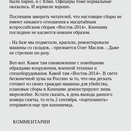
были парни, и с Южи. Офицеры тоже нормальные
оказались. И кормили хорошо.
Поспешим заверить читателей, что настоящие сборы не
имеют никакого отношения к масштабным
всероссийским сборам «Восток-2014». Кинешму
последние не касаются никоим образом.
- На базе мы подметали, красили, ремонтировали
машины со складов, - признается Олег Маслов. - Даже
не стреляли ни разу.
Вот-вот. Какое там ознакомление с новейшими
образцами вооружения, военной техники и
спецоборудования. Какой там «Восток-2014». В свете
бесконечной хулы на Россию за то, что она дескать
готовит из своих граждан машины для убийства,
плановые сборы в Кинешме демонстрируют лишь
миролюбие. Кстати сказать, в день выхода данного
номера газеты, то есть 2 сентября, «партизанить»
отправятся еще три кинешемца.
КОММЕНТАРИИ