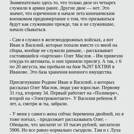
Знаменательно здесь то, что только двое из четырех
служили в армии ранее. Другие двое — нет. Это
значит, что изреченное в начале лета кинешемским
военкомом предначертание о том, что призываться
будут как служившие прежде, так и не служившие,
начало сбываться.
- Сам я служил в железнодорожных войсках, а вот
Иван и Василий, которые попали вместе со мной на
сборы, вообще не служили раньше, - рассказывает
состоявшийся «партизан» Олег Маслов. - Им привезли
откуда-то автоматы, и они приняли присягу. А так, с 6
по 20 августа, мы пробыли на базе №297 БХТВИ в
Иванове. Это база хранения военного имущества.
Присягнувшие Родине Иван и Василий, о которых
рассказал Олег Маслов, люди уже взрослые. Первому
31 год, второму 34. Первый работает на «Поликоре»,
второй на «Электроконтакте». У Василия ребенок 8
лет, а, смотри ж ты, забрали.
- У меня у самого жена сейчас беременна двойней, но я
тоже поехал, - продолжает рассказывать Олег. -
Обещали, что заплатят от 10 тысяч рублей, заплатили
5900. Но все равно нормально съездили. Там и с Луха