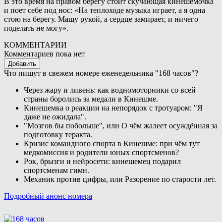
В это время на правом берегу стоит скучающая кинешемочка
и поет себе под нос: «На теплоходе музыка играет, а я одна
стою на берегу. Машу рукой, а сердце замирает, и ничего
поделать не могу».
КОММЕНТАРИИ
Комментариев пока нет
Добавить
Что пишут в свежем номере еженедельника "168 часов"?
Через жару и ливень: как водномоторники со всей
страны боролись за медали в Кинешме.
Кинешемка о реакции на непорядок с тротуаром: "Я
даже не ожидала".
"Мозгов бы побольше", или О чём жалеет осуждённая за
подготовку теракта.
Кризис командного спорта в Кинешме: при чём тут
медкомиссия и родители юных спортсменов?
Рок, брызги и нейросети: кинешемец подарил
спортсменам гимн.
Механик против цифры, или Разорение по старости лет.
Подробный анонс номера