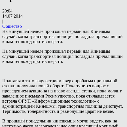
20:04
14.07.2014
|
Общество
На минувшей неделе произошел первый для Кинешмы
случай, когда транспортная полиция погладила причаливший
к нам теплоход против шерсти.
На минувшей неделе произошел первый для Кинешмы
случай, когда транспортная полиция погладила причаливший
к нам теплоход против шерсти.
Поднятая в этом году острием вверх проблема причальной
стенки получила новый оборот. Пока тянется вопрос с
проведением аукциона на право аренды стенки, пока молчит
заваленное письмами Росимущество, пока откладывается
встреча ФГУП «Информационные технологии» с
администрацией Кинешмы, транспортная полиция действует.
Терпимость, толерантность и равнодушие царят не везде.
В прошлый понедельник кинешемцы могли видеть, как на
несколько часов задержался у нас один красивый круизный