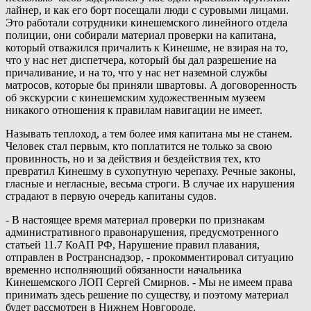
лайнер, и как его борт посещали люди с суровыми лицами.
Это работали сотрудники кинешемского линейного отдела
полиции, они собирали материал проверки на капитана,
который отважился причалить к Кинешме, не взирая на то,
что у нас нет диспетчера, который бы дал разрешение на
причаливание, и на то, что у нас нет наземной службы
матросов, которые бы приняли швартовы. А договоренность
об экскурсии с кинешемским художественным музеем
никакого отношения к правилам навигации не имеет.
Называть теплоход, а тем более имя капитана мы не станем.
Человек стал первым, кто поплатится не только за свою
провинность, но и за действия и бездействия тех, кто
превратил Кинешму в сухопутную черепаху. Речные законы,
гласные и негласные, весьма строги. В случае их нарушения
страдают в первую очередь капитаны судов.
- В настоящее время материал проверки по признакам
административного правонарушения, предусмотренного
статьей 11.7 КоАП РФ, Нарушение правил плавания,
отправлен в Ространснадзор, - прокомментировал ситуацию
временно исполняющий обязанности начальника
Кинешемского ЛОП Сергей Смирнов. - Мы не имеем права
принимать здесь решение по существу, и поэтому материал
будет рассмотрен в Нижнем Новгороде.