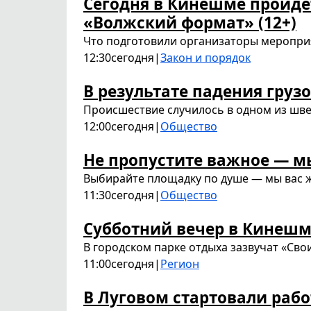
Сегодня в Кинешме пройдё
«Волжский формат» (12+)
Что подготовили организаторы меропри
12:30
сегодня
|
Закон и порядок
В результате падения груз
Происшествие случилось в одном из шве
12:00
сегодня
|
Общество
Не пропустите важное — м
Выбирайте площадку по душе — мы вас 
11:30
сегодня
|
Общество
Субботний вечер в Кинеш
В городском парке отдыха зазвучат «Свои 
11:00
сегодня
|
Регион
В Луговом стартовали раб