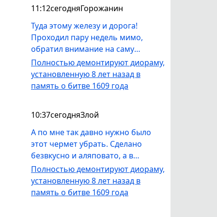
11:12
сегодня
Горожанин
Туда этому железу и дорога!
Проходил пару недель мимо,
обратил внимание на саму
часовню - местами краска
Полностью демонтируют диораму,
отвалилась, выглядит
установленную 8 лет назад в
непрезентабельно. Как выше
память о битве 1609 года
верно заметили, часовня не
просматривается и закрыта
10:37
сегодня
Злой
кустами и деревьями с дороги,
территория не обкошена от
А по мне так давно нужно было
травы. Всё выгляди, словно
этот чермет убрать. Сделано
заброшенное.
безвкусно и аляповато, а в
последние три года, всё это и
Полностью демонтируют диораму,
вовсе портило пространство у
установленную 8 лет назад в
часовни. Вот для афиш у ТЮЗа
память о битве 1609 года
вполне пойдет и пользы будет
больше. Ещё бы кусты вокруг