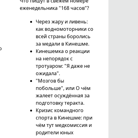
Что пишут в свежем номере
еженедельника "168 часов"?
Через жару и ливень:
как водномоторники со
всей страны боролись
за медали в Кинешме.
о
Кинешемка о реакции
на непорядок с
тротуаром: "Я даже не
ожидала".
"Мозгов бы
побольше", или О чём
жалеет осуждённая за
подготовку теракта.
Кризис командного
спорта в Кинешме: при
чём тут медкомиссия и
родители юных