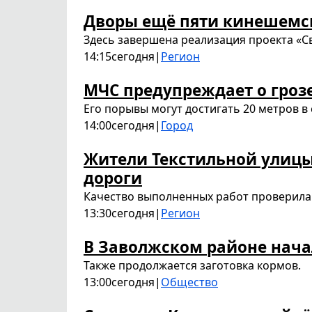
Дворы ещё пяти кинешемск
Здесь завершена реализация проекта «С
14:15
сегодня
|
Регион
МЧС предупреждает о гроз
Его порывы могут достигать 20 метров в 
14:00
сегодня
|
Город
Жители Текстильной улиц
дороги
Качество выполненных работ проверила
13:30
сегодня
|
Регион
В Заволжском районе нача
Также продолжается заготовка кормов.
13:00
сегодня
|
Общество