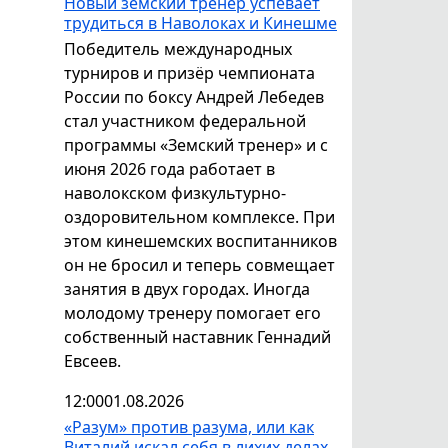
Новый земский тренер успевает
трудиться в Наволоках и Кинешме
Победитель международных
турниров и призёр чемпионата
России по боксу Андрей Лебедев
стал участником федеральной
программы «Земский тренер» и с
июня 2026 года работает в
наволокском физкультурно-
оздоровительном комплексе. При
этом кинешемских воспитанников
он не бросил и теперь совмещает
занятия в двух городах. Иногда
молодому тренеру помогает его
собственный наставник Геннадий
Евсеев.
12:00
01.08.2026
«Разум» против разума, или как
Виталий искал себя в лихих делах