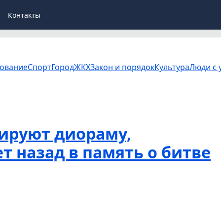
Контакты
ование
Спорт
Город
ЖКХ
Закон и порядок
Культура
Люди с 
ируют диораму,
т назад в память о битве