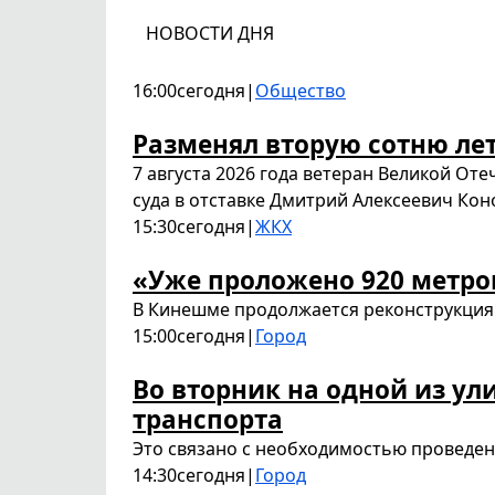
НОВОСТИ ДНЯ
16:00
сегодня
|
Общество
Разменял вторую сотню ле
7 августа 2026 года ветеран Великой От
суда в отставке Дмитрий Алексеевич Кон
15:30
сегодня
|
ЖКХ
«Уже проложено 920 метро
В Кинешме продолжается реконструкция 
15:00
сегодня
|
Город
Во вторник на одной из у
транспорта
Это связано с необходимостью проведен
14:30
сегодня
|
Город