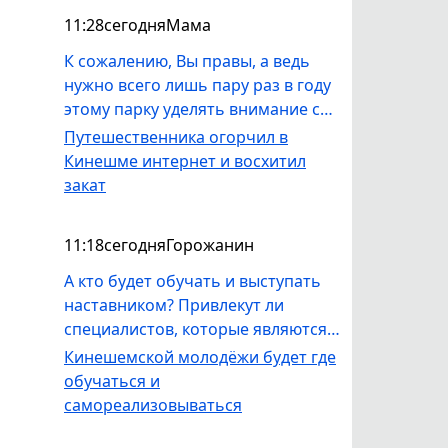
11:28
сегодня
Мама
К сожалению, Вы правы, а ведь
нужно всего лишь пару раз в году
этому парку уделять внимание со
стороны УГХ - покос травы,
Путешественника огорчил в
выпилка деревьев, вывоз мусора.
Кинешме интернет и восхитил
Как местная жительница, не вижу
закат
в парке никакой работы со
стороны УГХ.
11:18
сегодня
Горожанин
А кто будет обучать и выступать
наставником? Привлекут ли
специалистов, которые являются
профессионалами в своём деле и
Кинешемской молодёжи будет где
смогут реально заинтересовать
обучаться и
ребят? Или проект для отмыва и
самореализовываться
зарабатывания KPI?